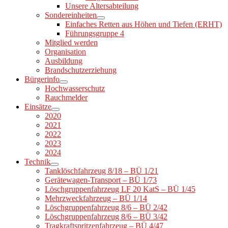
Unsere Altersabteilung
Sondereinheiten
Einfaches Retten aus Höhen und Tiefen (ERHT)
Führungsgruppe 4
Mitglied werden
Organisation
Ausbildung
Brandschutzerziehung
Bürgerinfo
Hochwasserschutz
Rauchmelder
Einsätze
2020
2021
2022
2023
2024
Technik
Tanklöschfahrzeug 8/18 – BÜ 1/21
Gerätewagen-Transport – BÜ 1/73
Löschgruppenfahrzeug LF 20 KatS – BÜ 1/45
Mehrzweckfahrzeug – BÜ 1/14
Löschgruppenfahrzeug 8/6 – BÜ 2/42
Löschgruppenfahrzeug 8/6 – BÜ 3/42
Tragkraftspritzenfahrzeug – BÜ 4/47