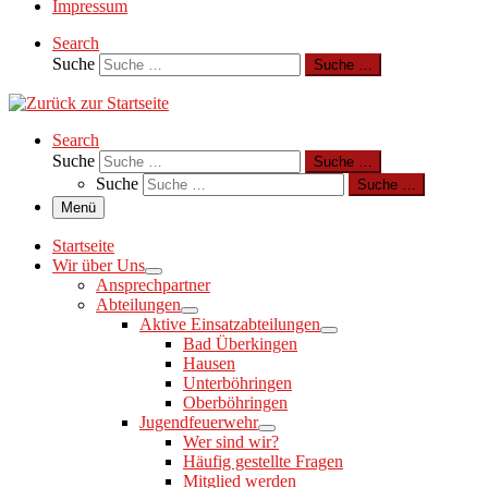
Impressum
Search
Suche
Suche …
Search
Suche
Suche …
Suche
Suche …
Menü
Startseite
Wir über Uns
Ansprechpartner
Abteilungen
Aktive Einsatzabteilungen
Bad Überkingen
Hausen
Unterböhringen
Oberböhringen
Jugendfeuerwehr
Wer sind wir?
Häufig gestellte Fragen
Mitglied werden