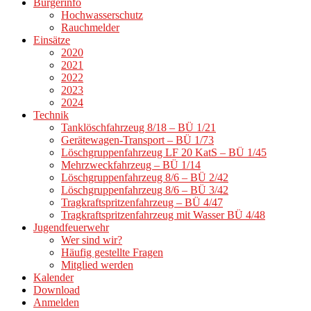
Bürgerinfo
Hochwasserschutz
Rauchmelder
Einsätze
2020
2021
2022
2023
2024
Technik
Tanklöschfahrzeug 8/18 – BÜ 1/21
Gerätewagen-Transport – BÜ 1/73
Löschgruppenfahrzeug LF 20 KatS – BÜ 1/45
Mehrzweckfahrzeug – BÜ 1/14
Löschgruppenfahrzeug 8/6 – BÜ 2/42
Löschgruppenfahrzeug 8/6 – BÜ 3/42
Tragkraftspritzenfahrzeug – BÜ 4/47
Tragkraftspritzenfahrzeug mit Wasser BÜ 4/48
Jugendfeuerwehr
Wer sind wir?
Häufig gestellte Fragen
Mitglied werden
Kalender
Download
Anmelden