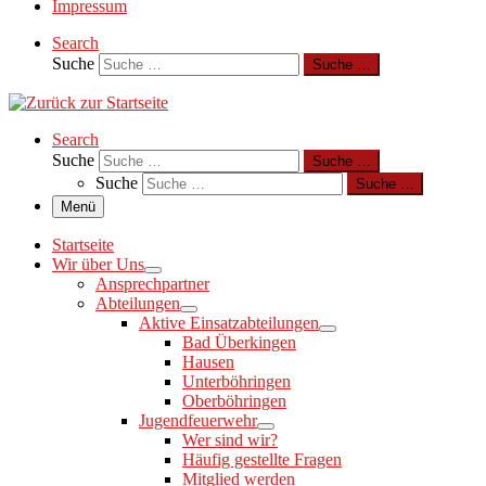
Impressum
Search
Suche
Suche …
Search
Suche
Suche …
Suche
Suche …
Menü
Startseite
Wir über Uns
Ansprechpartner
Abteilungen
Aktive Einsatzabteilungen
Bad Überkingen
Hausen
Unterböhringen
Oberböhringen
Jugendfeuerwehr
Wer sind wir?
Häufig gestellte Fragen
Mitglied werden