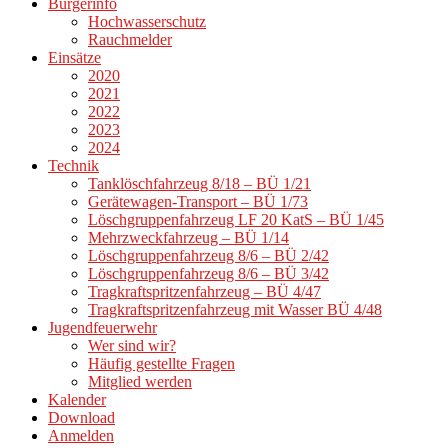
Bürgerinfo
Hochwasserschutz
Rauchmelder
Einsätze
2020
2021
2022
2023
2024
Technik
Tanklöschfahrzeug 8/18 – BÜ 1/21
Gerätewagen-Transport – BÜ 1/73
Löschgruppenfahrzeug LF 20 KatS – BÜ 1/45
Mehrzweckfahrzeug – BÜ 1/14
Löschgruppenfahrzeug 8/6 – BÜ 2/42
Löschgruppenfahrzeug 8/6 – BÜ 3/42
Tragkraftspritzenfahrzeug – BÜ 4/47
Tragkraftspritzenfahrzeug mit Wasser BÜ 4/48
Jugendfeuerwehr
Wer sind wir?
Häufig gestellte Fragen
Mitglied werden
Kalender
Download
Anmelden