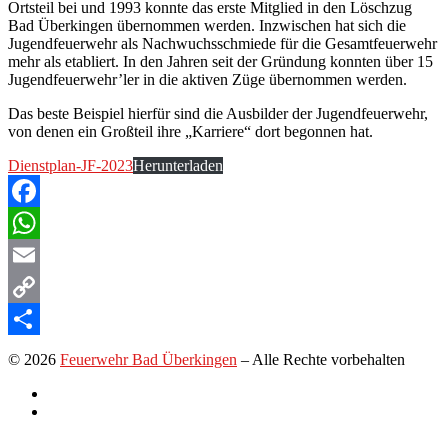
Ortsteil bei und 1993 konnte das erste Mitglied in den Löschzug
Bad Überkingen übernommen werden. Inzwischen hat sich die
Jugendfeuerwehr als Nachwuchsschmiede für die Gesamtfeuerwehr
mehr als etabliert. In den Jahren seit der Gründung konnten über 15
Jugendfeuerwehr’ler in die aktiven Züge übernommen werden.
Das beste Beispiel hierfür sind die Ausbilder der Jugendfeuerwehr,
von denen ein Großteil ihre „Karriere“ dort begonnen hat.
Dienstplan-JF-2023
Herunterladen
Facebook
WhatsApp
Email
Copy
Link
Teilen
© 2026
Feuerwehr Bad Überkingen
–
Alle Rechte vorbehalten