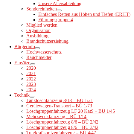
Unsere Altersabteilung
Sondereinheiten
Einfaches Retten aus Höhen und Tiefen (ERHT)
Führungsgruppe 4
Mitglied werden
Organisation
Ausbildung
Brandschutzerziehung
Bürgerinfo
Hochwasserschutz
Rauchmelder
Einsätze
2020
2021
2022
2023
2024
Technik
Tanklöschfahrzeug 8/18 – BÜ 1/21
Gerätewagen-Transport – BÜ 1/73
Löschgruppenfahrzeug LF 20 KatS – BÜ 1/45
Mehrzweckfahrzeug – BÜ 1/14
Löschgruppenfahrzeug 8/6 – BÜ 2/42
Löschgruppenfahrzeug 8/6 – BÜ 3/42
Tragkraftspritzenfahrzeug – BÜ 4/47