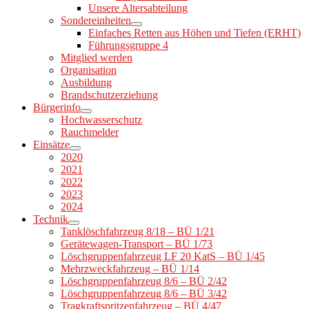
Unsere Altersabteilung
Sondereinheiten
Einfaches Retten aus Höhen und Tiefen (ERHT)
Führungsgruppe 4
Mitglied werden
Organisation
Ausbildung
Brandschutzerziehung
Bürgerinfo
Hochwasserschutz
Rauchmelder
Einsätze
2020
2021
2022
2023
2024
Technik
Tanklöschfahrzeug 8/18 – BÜ 1/21
Gerätewagen-Transport – BÜ 1/73
Löschgruppenfahrzeug LF 20 KatS – BÜ 1/45
Mehrzweckfahrzeug – BÜ 1/14
Löschgruppenfahrzeug 8/6 – BÜ 2/42
Löschgruppenfahrzeug 8/6 – BÜ 3/42
Tragkraftspritzenfahrzeug – BÜ 4/47