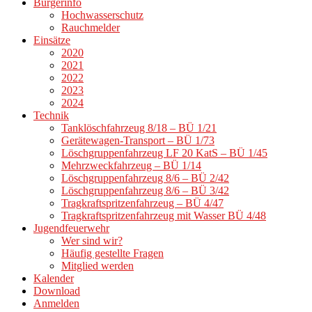
Bürgerinfo
Hochwasserschutz
Rauchmelder
Einsätze
2020
2021
2022
2023
2024
Technik
Tanklöschfahrzeug 8/18 – BÜ 1/21
Gerätewagen-Transport – BÜ 1/73
Löschgruppenfahrzeug LF 20 KatS – BÜ 1/45
Mehrzweckfahrzeug – BÜ 1/14
Löschgruppenfahrzeug 8/6 – BÜ 2/42
Löschgruppenfahrzeug 8/6 – BÜ 3/42
Tragkraftspritzenfahrzeug – BÜ 4/47
Tragkraftspritzenfahrzeug mit Wasser BÜ 4/48
Jugendfeuerwehr
Wer sind wir?
Häufig gestellte Fragen
Mitglied werden
Kalender
Download
Anmelden