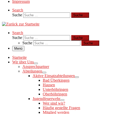
Impressum
Search
Suche
Suche …
Search
Suche
Suche …
Suche
Suche …
Menü
Startseite
Wir über Uns
Ansprechpartner
Abteilungen
Aktive Einsatzabteilungen
Bad Überkingen
Hausen
Unterböhringen
Oberböhringen
Jugendfeuerwehr
Wer sind wir?
Häufig gestellte Fragen
Mitglied werden