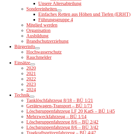
Unsere Altersabteilung
Sondereinheiten
Einfaches Retten aus Höhen und Tiefen (ERHT)
Führungsgruppe 4
Mitglied werden
Organisation
Ausbildung
Brandschutzerziehung
Bürgerinfo
Hochwasserschutz
Rauchmelder
Einsätze
2020
2021
2022
2023
2024
Technik
Tanklöschfahrzeug 8/18 – BÜ 1/21
Gerätewagen-Transport – BÜ 1/73
Löschgruppenfahrzeug LF 20 KatS – BÜ 1/45
Mehrzweckfahrzeug – BÜ 1/14
Löschgruppenfahrzeug 8/6 – BÜ 2/42
Löschgruppenfahrzeug 8/6 – BÜ 3/42
Tragkraftspritzenfahrzeug – BÜ 4/47