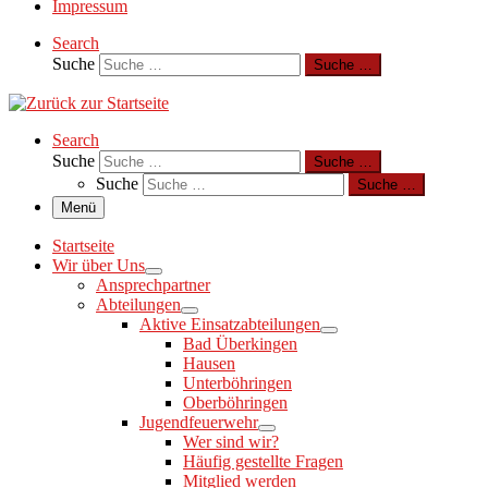
Impressum
Search
Suche
Suche …
Search
Suche
Suche …
Suche
Suche …
Menü
Startseite
Wir über Uns
Ansprechpartner
Abteilungen
Aktive Einsatzabteilungen
Bad Überkingen
Hausen
Unterböhringen
Oberböhringen
Jugendfeuerwehr
Wer sind wir?
Häufig gestellte Fragen
Mitglied werden