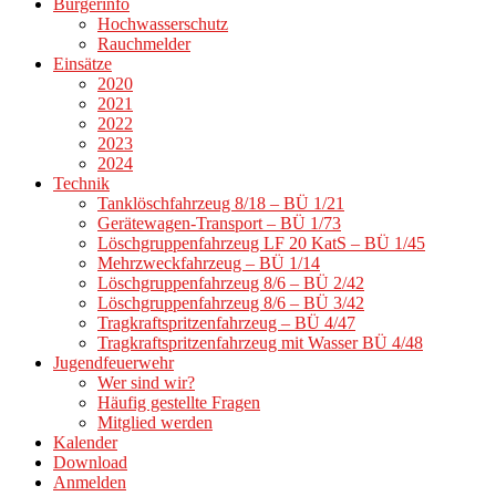
Bürgerinfo
Hochwasserschutz
Rauchmelder
Einsätze
2020
2021
2022
2023
2024
Technik
Tanklöschfahrzeug 8/18 – BÜ 1/21
Gerätewagen-Transport – BÜ 1/73
Löschgruppenfahrzeug LF 20 KatS – BÜ 1/45
Mehrzweckfahrzeug – BÜ 1/14
Löschgruppenfahrzeug 8/6 – BÜ 2/42
Löschgruppenfahrzeug 8/6 – BÜ 3/42
Tragkraftspritzenfahrzeug – BÜ 4/47
Tragkraftspritzenfahrzeug mit Wasser BÜ 4/48
Jugendfeuerwehr
Wer sind wir?
Häufig gestellte Fragen
Mitglied werden
Kalender
Download
Anmelden