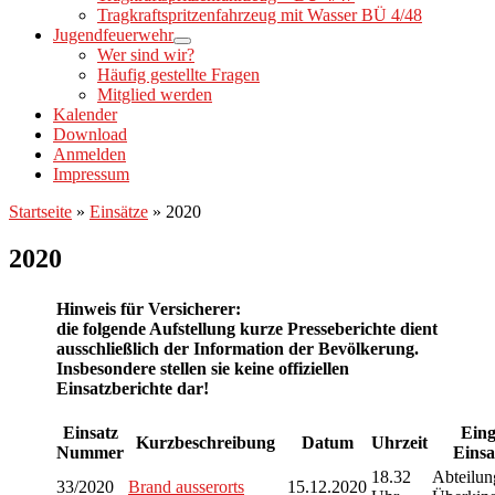
Tragkraftspritzenfahrzeug mit Wasser BÜ 4/48
Jugendfeuerwehr
Wer sind wir?
Häufig gestellte Fragen
Mitglied werden
Kalender
Download
Anmelden
Impressum
Startseite
»
Einsätze
»
2020
2020
Hinweis für Versicherer:
die folgende Aufstellung kurze Presseberichte dient
ausschließlich der Information der Bevölkerung.
Insbesondere stellen sie keine offiziellen
Einsatzberichte dar!
Einsatz
Eing
Kurzbeschreibung
Datum
Uhrzeit
Nummer
Einsa
18.32
Abteilu
33/2020
Brand ausserorts
15.12.2020