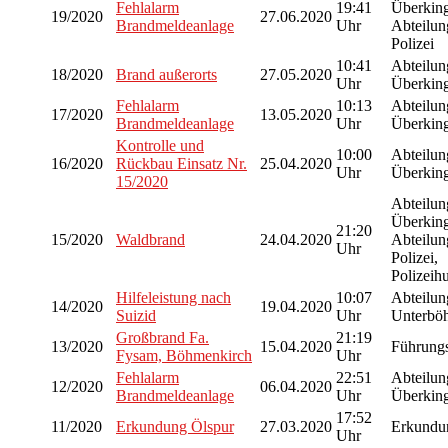
Fehlalarm
19:41
Überkin
19/2020
27.06.2020
Brandmeldeanlage
Uhr
Abteilun
Polizei
10:41
Abteilu
18/2020
Brand außerorts
27.05.2020
Uhr
Überkin
Fehlalarm
10:13
Abteilu
17/2020
13.05.2020
Brandmeldeanlage
Uhr
Überkin
Kontrolle und
10:00
Abteilu
16/2020
Rückbau Einsatz Nr.
25.04.2020
Uhr
Überkin
15/2020
Abteilu
Überkin
21:20
15/2020
Waldbrand
24.04.2020
Abteilun
Uhr
Polizei,
Polizeih
Hilfeleistung nach
10:07
Abteilun
14/2020
19.04.2020
Suizid
Uhr
Unterbö
Großbrand Fa.
21:19
13/2020
15.04.2020
Führung
Fysam, Böhmenkirch
Uhr
Fehlalarm
22:51
Abteilu
12/2020
06.04.2020
Brandmeldeanlage
Uhr
Überkin
17:52
11/2020
Erkundung Ölspur
27.03.2020
Erkundun
Uhr