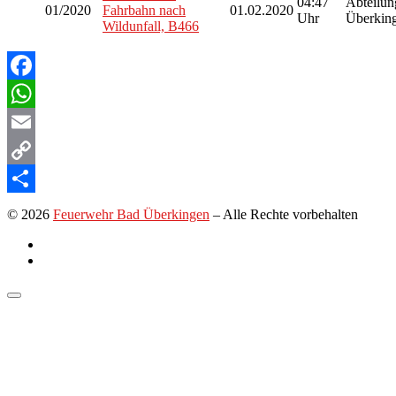
04:47
Abteilu
01/2020
Fahrbahn nach
01.02.2020
Uhr
Überkin
Wildunfall, B466
Facebook
WhatsApp
Email
Copy
Link
Teilen
© 2026
Feuerwehr Bad Überkingen
–
Alle Rechte vorbehalten