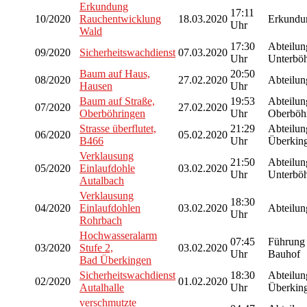
Erkundung
17:11
10/2020
Rauchentwicklung
18.03.2020
Erkundun
Uhr
Wald
17:30
Abteilun
09/2020
Sicherheitswachdienst
07.03.2020
Uhr
Unterbö
Baum auf Haus,
20:50
08/2020
27.02.2020
Abteilu
Hausen
Uhr
Baum auf Straße,
19:53
Abteilun
07/2020
27.02.2020
Oberböhringen
Uhr
Oberböh
Strasse überflutet,
21:29
Abteilu
06/2020
05.02.2020
B466
Uhr
Überkin
Verklausung
21:50
Abteilun
05/2020
Einlaufdohle
03.02.2020
Uhr
Unterbö
Autalbach
Verklausung
18:30
04/2020
Einlaufdohlen
03.02.2020
Abteilu
Uhr
Rohrbach
Hochwasseralarm
07:45
Führung
03/2020
Stufe 2,
03.02.2020
Uhr
Bauhof
Bad Überkingen
Sicherheitswachdienst
18:30
Abteilu
02/2020
01.02.2020
Autalhalle
Uhr
Überkin
verschmutzte