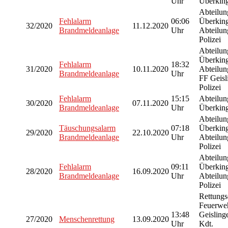
Uhr
Überkin
Abteilu
Fehlalarm
06:06
Überkin
32/2020
11.12.2020
Brandmeldeanlage
Uhr
Abteilun
Polizei
Abteilu
Überkin
Fehlalarm
18:32
31/2020
10.11.2020
Abteilun
Brandmeldeanlage
Uhr
FF Geisl
Polizei
Fehlalarm
15:15
Abteilu
30/2020
07.11.2020
Brandmeldeanlage
Uhr
Überking
Abteilu
Täuschungsalarm
07:18
Überkin
29/2020
22.10.2020
Brandmeldeanlage
Uhr
Abteilun
Polizei
Abteilu
Fehlalarm
09:11
Überkin
28/2020
16.09.2020
Brandmeldeanlage
Uhr
Abteilun
Polizei
Rettungs
Feuerwe
13:48
Geisling
27/2020
Menschenrettung
13.09.2020
Uhr
Kdt.