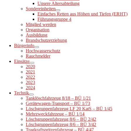
Unsere Altersabteilung
Sondereinheiten
Einfaches Retten aus Höhen und Tiefen (ERHT)
Führungsgruppe 4
Mitglied werden
Organisation
Ausbildung
Brandschutzerziehung
Bürgerinfo
Hochwasserschutz
Rauchmelder
Einsätze
2020
2021
2022
2023
2024
Technik
Tanklöschfahrzeug 8/18 – BÜ 1/21
Gerätewagen-Transport – BÜ 1/73
Löschgruppenfahrzeug LF 20 KatS – BÜ 1/45
Mehrzweckfahrzeug – BÜ 1/14
Löschgruppenfahrzeug 8/6 – BÜ 2/42
Löschgruppenfahrzeug 8/6 – BÜ 3/42
Tragkraftspritzenfahrzeug – BÜ 4/47