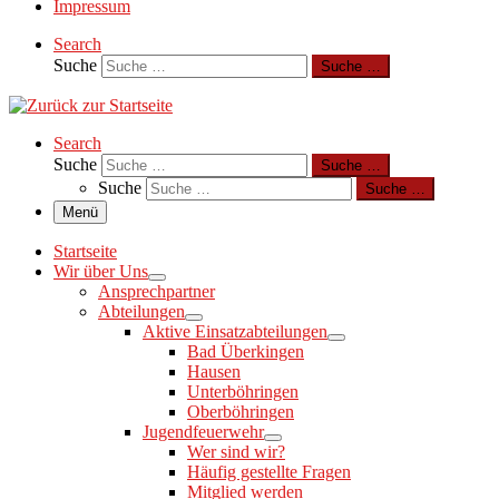
Impressum
Search
Suche
Suche …
Search
Suche
Suche …
Suche
Suche …
Menü
Startseite
Wir über Uns
Ansprechpartner
Abteilungen
Aktive Einsatzabteilungen
Bad Überkingen
Hausen
Unterböhringen
Oberböhringen
Jugendfeuerwehr
Wer sind wir?
Häufig gestellte Fragen
Mitglied werden