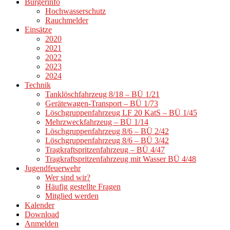
Bürgerinfo
Hochwasserschutz
Rauchmelder
Einsätze
2020
2021
2022
2023
2024
Technik
Tanklöschfahrzeug 8/18 – BÜ 1/21
Gerätewagen-Transport – BÜ 1/73
Löschgruppenfahrzeug LF 20 KatS – BÜ 1/45
Mehrzweckfahrzeug – BÜ 1/14
Löschgruppenfahrzeug 8/6 – BÜ 2/42
Löschgruppenfahrzeug 8/6 – BÜ 3/42
Tragkraftspritzenfahrzeug – BÜ 4/47
Tragkraftspritzenfahrzeug mit Wasser BÜ 4/48
Jugendfeuerwehr
Wer sind wir?
Häufig gestellte Fragen
Mitglied werden
Kalender
Download
Anmelden