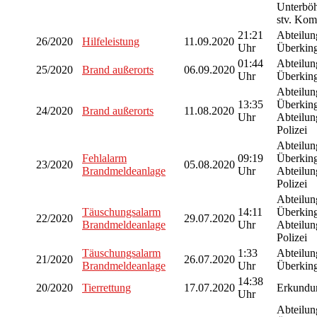
Unterböh
stv. Ko
21:21
Abteilu
26/2020
Hilfeleistung
11.09.2020
Uhr
Überking
01:44
Abteilu
25/2020
Brand außerorts
06.09.2020
Uhr
Überking
Abteilu
13:35
Überkin
24/2020
Brand außerorts
11.08.2020
Uhr
Abteilun
Polizei
Abteilu
Fehlalarm
09:19
Überkin
23/2020
05.08.2020
Brandmeldeanlage
Uhr
Abteilun
Polizei
Abteilu
Täuschungsalarm
14:11
Überkin
22/2020
29.07.2020
Brandmeldeanlage
Uhr
Abteilun
Polizei
Täuschungsalarm
1:33
Abteilu
21/2020
26.07.2020
Brandmeldeanlage
Uhr
Überking
14:38
20/2020
Tierrettung
17.07.2020
Erkundu
Uhr
Abteilu