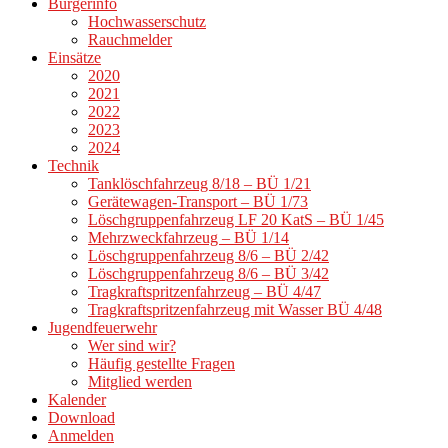
Bürgerinfo
Hochwasserschutz
Rauchmelder
Einsätze
2020
2021
2022
2023
2024
Technik
Tanklöschfahrzeug 8/18 – BÜ 1/21
Gerätewagen-Transport – BÜ 1/73
Löschgruppenfahrzeug LF 20 KatS – BÜ 1/45
Mehrzweckfahrzeug – BÜ 1/14
Löschgruppenfahrzeug 8/6 – BÜ 2/42
Löschgruppenfahrzeug 8/6 – BÜ 3/42
Tragkraftspritzenfahrzeug – BÜ 4/47
Tragkraftspritzenfahrzeug mit Wasser BÜ 4/48
Jugendfeuerwehr
Wer sind wir?
Häufig gestellte Fragen
Mitglied werden
Kalender
Download
Anmelden