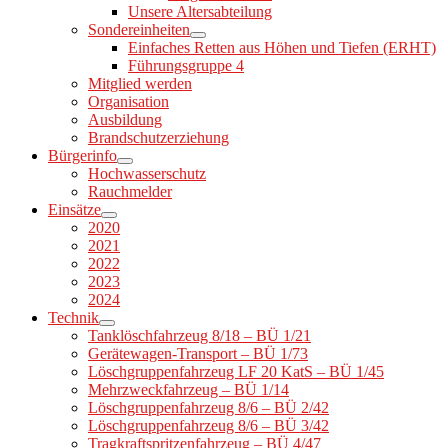
Unsere Altersabteilung
Sondereinheiten
Einfaches Retten aus Höhen und Tiefen (ERHT)
Führungsgruppe 4
Mitglied werden
Organisation
Ausbildung
Brandschutzerziehung
Bürgerinfo
Hochwasserschutz
Rauchmelder
Einsätze
2020
2021
2022
2023
2024
Technik
Tanklöschfahrzeug 8/18 – BÜ 1/21
Gerätewagen-Transport – BÜ 1/73
Löschgruppenfahrzeug LF 20 KatS – BÜ 1/45
Mehrzweckfahrzeug – BÜ 1/14
Löschgruppenfahrzeug 8/6 – BÜ 2/42
Löschgruppenfahrzeug 8/6 – BÜ 3/42
Tragkraftspritzenfahrzeug – BÜ 4/47