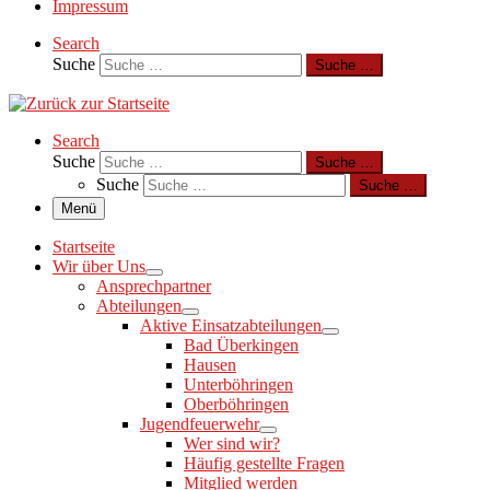
Impressum
Search
Suche
Suche …
Search
Suche
Suche …
Suche
Suche …
Menü
Startseite
Wir über Uns
Ansprechpartner
Abteilungen
Aktive Einsatzabteilungen
Bad Überkingen
Hausen
Unterböhringen
Oberböhringen
Jugendfeuerwehr
Wer sind wir?
Häufig gestellte Fragen
Mitglied werden