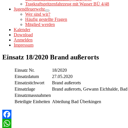
Tragkraftspritzenfahrzeug mit Wasser BÜ 4/48
Jugendfeuerwehr
Wer sind wir?
Häufig gestellte Fragen
Mitglied werden
Kalender
Download
Anmelden
Impressum
Einsatz 18/2020 Brand außerorts
Einsatz Nr.
18/2020
Einsatzdatum
27.05.2020
Einsatzstichwort
Brand außerorts
Einsatzlage
Brand außerorts, Gewann Eichhalde, Bad
Einsatzmassnahmen
Beteiligte Einheiten
Abteilung Bad Überkingen
Facebook