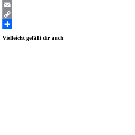
WhatsApp
Email
Copy
Link
Teilen
Vielleicht gefällt dir auch