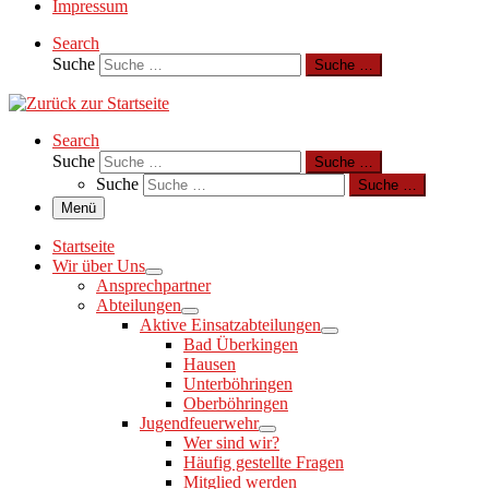
Impressum
Search
Suche
Suche …
Search
Suche
Suche …
Suche
Suche …
Menü
Startseite
Wir über Uns
Ansprechpartner
Abteilungen
Aktive Einsatzabteilungen
Bad Überkingen
Hausen
Unterböhringen
Oberböhringen
Jugendfeuerwehr
Wer sind wir?
Häufig gestellte Fragen
Mitglied werden