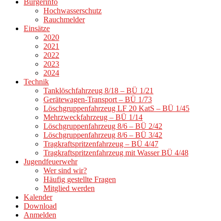
Bürgerinfo
Hochwasserschutz
Rauchmelder
Einsätze
2020
2021
2022
2023
2024
Technik
Tanklöschfahrzeug 8/18 – BÜ 1/21
Gerätewagen-Transport – BÜ 1/73
Löschgruppenfahrzeug LF 20 KatS – BÜ 1/45
Mehrzweckfahrzeug – BÜ 1/14
Löschgruppenfahrzeug 8/6 – BÜ 2/42
Löschgruppenfahrzeug 8/6 – BÜ 3/42
Tragkraftspritzenfahrzeug – BÜ 4/47
Tragkraftspritzenfahrzeug mit Wasser BÜ 4/48
Jugendfeuerwehr
Wer sind wir?
Häufig gestellte Fragen
Mitglied werden
Kalender
Download
Anmelden