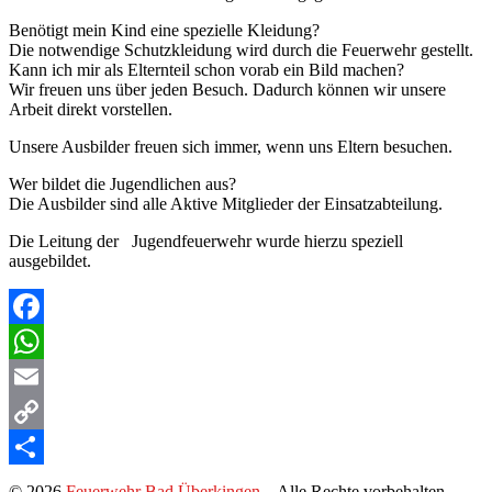
Benötigt mein Kind eine spezielle Kleidung?
Die notwendige Schutzkleidung wird durch die Feuerwehr gestellt.
Kann ich mir als Elternteil schon vorab ein Bild machen?
Wir freuen uns über jeden Besuch. Dadurch können wir unsere
Arbeit direkt vorstellen.
Unsere Ausbilder freuen sich immer, wenn uns Eltern besuchen.
Wer bildet die Jugendlichen aus?
Die Ausbilder sind alle Aktive Mitglieder der Einsatzabteilung.
Die Leitung der Jugendfeuerwehr wurde hierzu speziell
ausgebildet.
Facebook
WhatsApp
Email
Copy
Link
Teilen
© 2026
Feuerwehr Bad Überkingen
–
Alle Rechte vorbehalten