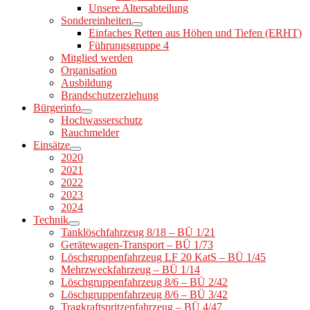
Unsere Altersabteilung
Sondereinheiten
Einfaches Retten aus Höhen und Tiefen (ERHT)
Führungsgruppe 4
Mitglied werden
Organisation
Ausbildung
Brandschutzerziehung
Bürgerinfo
Hochwasserschutz
Rauchmelder
Einsätze
2020
2021
2022
2023
2024
Technik
Tanklöschfahrzeug 8/18 – BÜ 1/21
Gerätewagen-Transport – BÜ 1/73
Löschgruppenfahrzeug LF 20 KatS – BÜ 1/45
Mehrzweckfahrzeug – BÜ 1/14
Löschgruppenfahrzeug 8/6 – BÜ 2/42
Löschgruppenfahrzeug 8/6 – BÜ 3/42
Tragkraftspritzenfahrzeug – BÜ 4/47