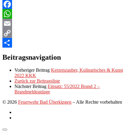
Facebook
WhatsApp
Email
Copy
Link
Teilen
Beitragsnavigation
Vorheriger Beitrag
Kerzenzauber, Kulinarisches & Kunst
2022 KKK
Zurück zur Beitragsliste
Nächster Beitrag
Einsatz: 55/2022 Brand 2 –
Brandmeldeanlage
© 2026
Feuerwehr Bad Überkingen
–
Alle Rechte vorbehalten