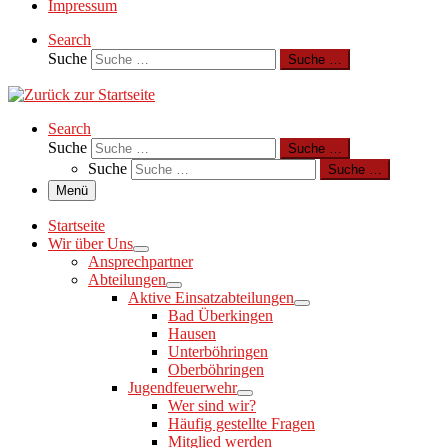
Impressum
Search
Suche
Suche …
Search
Suche
Suche …
Suche
Suche …
Menü
Startseite
Wir über Uns
Ansprechpartner
Abteilungen
Aktive Einsatzabteilungen
Bad Überkingen
Hausen
Unterböhringen
Oberböhringen
Jugendfeuerwehr
Wer sind wir?
Häufig gestellte Fragen
Mitglied werden