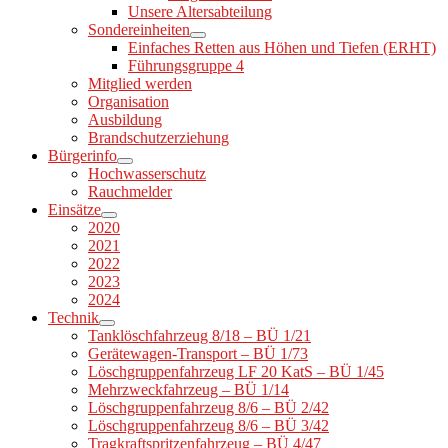
Unsere Altersabteilung
Sondereinheiten
Einfaches Retten aus Höhen und Tiefen (ERHT)
Führungsgruppe 4
Mitglied werden
Organisation
Ausbildung
Brandschutzerziehung
Bürgerinfo
Hochwasserschutz
Rauchmelder
Einsätze
2020
2021
2022
2023
2024
Technik
Tanklöschfahrzeug 8/18 – BÜ 1/21
Gerätewagen-Transport – BÜ 1/73
Löschgruppenfahrzeug LF 20 KatS – BÜ 1/45
Mehrzweckfahrzeug – BÜ 1/14
Löschgruppenfahrzeug 8/6 – BÜ 2/42
Löschgruppenfahrzeug 8/6 – BÜ 3/42
Tragkraftspritzenfahrzeug – BÜ 4/47