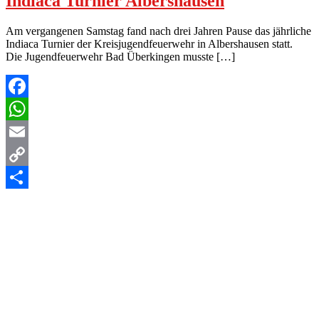
Indiaca Turnier Albershausen
Am vergangenen Samstag fand nach drei Jahren Pause das jährliche
Indiaca Turnier der Kreisjugendfeuerwehr in Albershausen statt.
Die Jugendfeuerwehr Bad Überkingen musste […]
Facebook
WhatsApp
Email
Copy
Link
Teilen