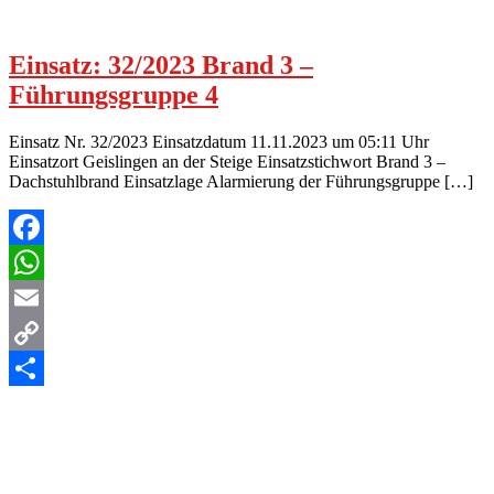
Einsatz: 32/2023 Brand 3 –
Führungsgruppe 4
Einsatz Nr. 32/2023 Einsatzdatum 11.11.2023 um 05:11 Uhr
Einsatzort Geislingen an der Steige Einsatzstichwort Brand 3 –
Dachstuhlbrand Einsatzlage Alarmierung der Führungsgruppe […]
Facebook
WhatsApp
Email
Copy
Link
Teilen