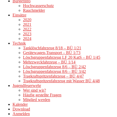
Bürgerinfo
Hochwasserschutz
Rauchmelder
Einsätze
2020
2021
2022
2023
2024
Technik
Tanklöschfahrzeug 8/18 – BÜ 1/21
Gerätewagen-Transport – BÜ 1/73
Löschgruppenfahrzeug LF 20 KatS – BÜ 1/45
Mehrzweckfahrzeug – BÜ 1/14
Löschgruppenfahrzeug 8/6 – BÜ 2/42
Löschgruppenfahrzeug 8/6 – BÜ 3/42
Tragkraftspritzenfahrzeug – BÜ 4/47
Tragkraftspritzenfahrzeug mit Wasser BÜ 4/48
Jugendfeuerwehr
Wer sind wir?
Häufig gestellte Fragen
Mitglied werden
Kalender
Download
Anmelden