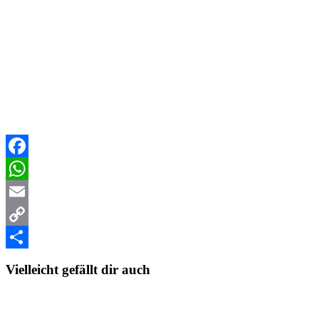
Facebook
WhatsApp
Email
Copy
Link
Teilen
Vielleicht gefällt dir auch