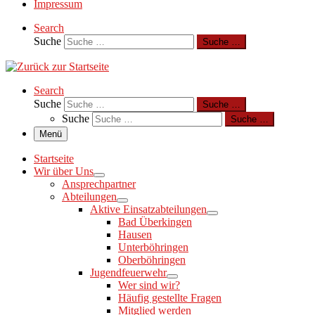
Impressum
Search
Suche
Suche …
Search
Suche
Suche …
Suche
Suche …
Menü
Startseite
Wir über Uns
Ansprechpartner
Abteilungen
Aktive Einsatzabteilungen
Bad Überkingen
Hausen
Unterböhringen
Oberböhringen
Jugendfeuerwehr
Wer sind wir?
Häufig gestellte Fragen
Mitglied werden