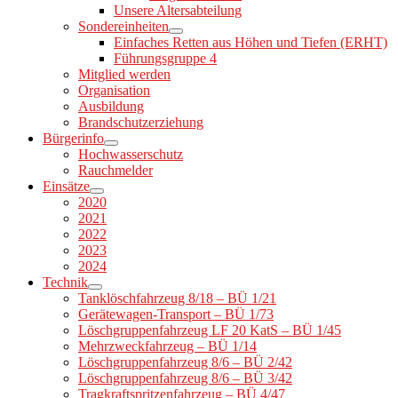
Unsere Altersabteilung
Sondereinheiten
Einfaches Retten aus Höhen und Tiefen (ERHT)
Führungsgruppe 4
Mitglied werden
Organisation
Ausbildung
Brandschutzerziehung
Bürgerinfo
Hochwasserschutz
Rauchmelder
Einsätze
2020
2021
2022
2023
2024
Technik
Tanklöschfahrzeug 8/18 – BÜ 1/21
Gerätewagen-Transport – BÜ 1/73
Löschgruppenfahrzeug LF 20 KatS – BÜ 1/45
Mehrzweckfahrzeug – BÜ 1/14
Löschgruppenfahrzeug 8/6 – BÜ 2/42
Löschgruppenfahrzeug 8/6 – BÜ 3/42
Tragkraftspritzenfahrzeug – BÜ 4/47