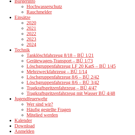
Bürgerinfo
Hochwasserschutz
Rauchmelder
Einsätze
2020
2021
2022
2023
2024
Technik
Tanklöschfahrzeug 8/18 – BÜ 1/21
Gerätewagen-Transport – BÜ 1/73
Löschgruppenfahrzeug LF 20 KatS – BÜ 1/45
Mehrzweckfahrzeug – BÜ 1/14
Löschgruppenfahrzeug 8/6 – BÜ 2/42
Löschgruppenfahrzeug 8/6 – BÜ 3/42
Tragkraftspritzenfahrzeug – BÜ 4/47
Tragkraftspritzenfahrzeug mit Wasser BÜ 4/48
Jugendfeuerwehr
Wer sind wir?
Häufig gestellte Fragen
Mitglied werden
Kalender
Download
Anmelden