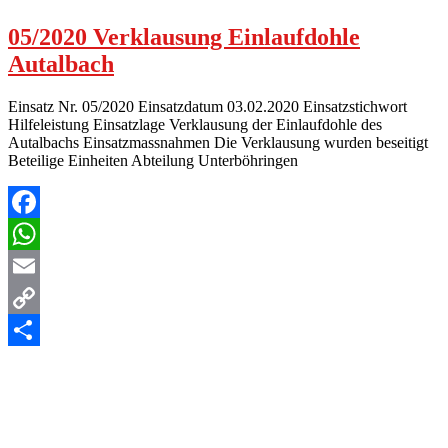
05/2020 Verklausung Einlaufdohle
Autalbach
Einsatz Nr. 05/2020 Einsatzdatum 03.02.2020 Einsatzstichwort
Hilfeleistung Einsatzlage Verklausung der Einlaufdohle des
Autalbachs Einsatzmassnahmen Die Verklausung wurden beseitigt
Beteilige Einheiten Abteilung Unterböhringen
Facebook
WhatsApp
Email
Copy
Link
Teilen