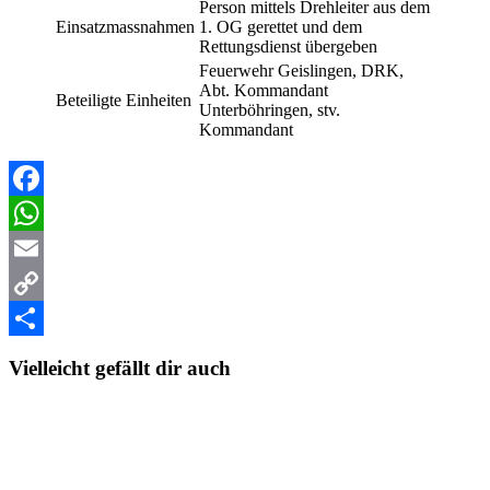
Person mittels Drehleiter aus dem
Einsatzmassnahmen
1. OG gerettet und dem
Rettungsdienst übergeben
Feuerwehr Geislingen, DRK,
Abt. Kommandant
Beteiligte Einheiten
Unterböhringen, stv.
Kommandant
Facebook
WhatsApp
Email
Copy
Link
Teilen
Vielleicht gefällt dir auch