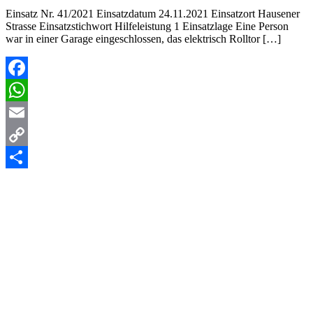
Einsatz Nr. 41/2021 Einsatzdatum 24.11.2021 Einsatzort Hausener
Strasse Einsatzstichwort Hilfeleistung 1 Einsatzlage Eine Person
war in einer Garage eingeschlossen, das elektrisch Rolltor […]
Facebook
WhatsApp
Email
Copy
Link
Teilen