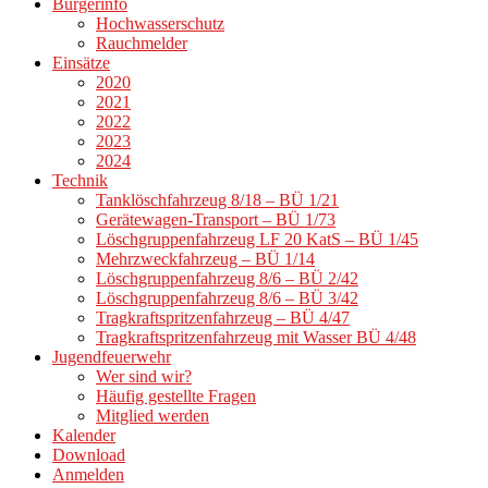
Bürgerinfo
Hochwasserschutz
Rauchmelder
Einsätze
2020
2021
2022
2023
2024
Technik
Tanklöschfahrzeug 8/18 – BÜ 1/21
Gerätewagen-Transport – BÜ 1/73
Löschgruppenfahrzeug LF 20 KatS – BÜ 1/45
Mehrzweckfahrzeug – BÜ 1/14
Löschgruppenfahrzeug 8/6 – BÜ 2/42
Löschgruppenfahrzeug 8/6 – BÜ 3/42
Tragkraftspritzenfahrzeug – BÜ 4/47
Tragkraftspritzenfahrzeug mit Wasser BÜ 4/48
Jugendfeuerwehr
Wer sind wir?
Häufig gestellte Fragen
Mitglied werden
Kalender
Download
Anmelden