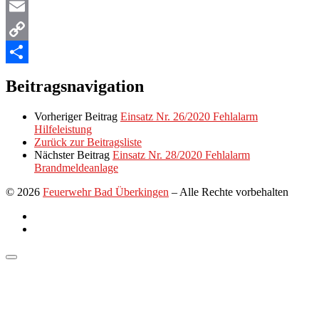
WhatsApp
Email
Copy
Link
Teilen
Beitragsnavigation
Vorheriger Beitrag
Einsatz Nr. 26/2020 Fehlalarm
Hilfeleistung
Zurück zur Beitragsliste
Nächster Beitrag
Einsatz Nr. 28/2020 Fehlalarm
Brandmeldeanlage
© 2026
Feuerwehr Bad Überkingen
–
Alle Rechte vorbehalten