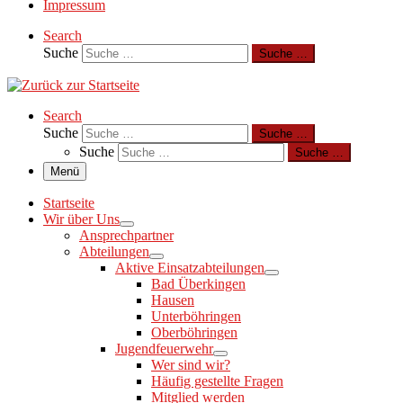
Impressum
Search
Suche
Suche …
Search
Suche
Suche …
Suche
Suche …
Menü
Startseite
Wir über Uns
Ansprechpartner
Abteilungen
Aktive Einsatzabteilungen
Bad Überkingen
Hausen
Unterböhringen
Oberböhringen
Jugendfeuerwehr
Wer sind wir?
Häufig gestellte Fragen
Mitglied werden