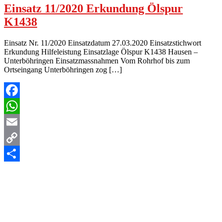
Einsatz 11/2020 Erkundung Ölspur
K1438
Einsatz Nr. 11/2020 Einsatzdatum 27.03.2020 Einsatzstichwort
Erkundung Hilfeleistung Einsatzlage Ölspur K1438 Hausen –
Unterböhringen Einsatzmassnahmen Vom Rohrhof bis zum
Ortseingang Unterböhringen zog […]
Facebook
WhatsApp
Email
Copy
Link
Teilen