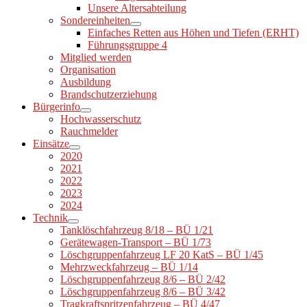
Unsere Altersabteilung
Sondereinheiten
Einfaches Retten aus Höhen und Tiefen (ERHT)
Führungsgruppe 4
Mitglied werden
Organisation
Ausbildung
Brandschutzerziehung
Bürgerinfo
Hochwasserschutz
Rauchmelder
Einsätze
2020
2021
2022
2023
2024
Technik
Tanklöschfahrzeug 8/18 – BÜ 1/21
Gerätewagen-Transport – BÜ 1/73
Löschgruppenfahrzeug LF 20 KatS – BÜ 1/45
Mehrzweckfahrzeug – BÜ 1/14
Löschgruppenfahrzeug 8/6 – BÜ 2/42
Löschgruppenfahrzeug 8/6 – BÜ 3/42
Tragkraftspritzenfahrzeug – BÜ 4/47