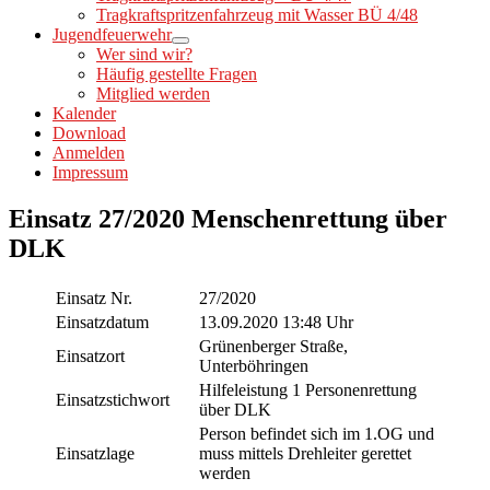
Tragkraftspritzenfahrzeug mit Wasser BÜ 4/48
Jugendfeuerwehr
Wer sind wir?
Häufig gestellte Fragen
Mitglied werden
Kalender
Download
Anmelden
Impressum
Einsatz 27/2020 Menschenrettung über
DLK
Einsatz Nr.
27/2020
Einsatzdatum
13.09.2020 13:48 Uhr
Grünenberger Straße,
Einsatzort
Unterböhringen
Hilfeleistung 1 Personenrettung
Einsatzstichwort
über DLK
Person befindet sich im 1.OG und
Einsatzlage
muss mittels Drehleiter gerettet
werden