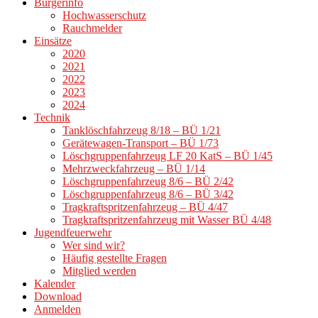
Bürgerinfo
Hochwasserschutz
Rauchmelder
Einsätze
2020
2021
2022
2023
2024
Technik
Tanklöschfahrzeug 8/18 – BÜ 1/21
Gerätewagen-Transport – BÜ 1/73
Löschgruppenfahrzeug LF 20 KatS – BÜ 1/45
Mehrzweckfahrzeug – BÜ 1/14
Löschgruppenfahrzeug 8/6 – BÜ 2/42
Löschgruppenfahrzeug 8/6 – BÜ 3/42
Tragkraftspritzenfahrzeug – BÜ 4/47
Tragkraftspritzenfahrzeug mit Wasser BÜ 4/48
Jugendfeuerwehr
Wer sind wir?
Häufig gestellte Fragen
Mitglied werden
Kalender
Download
Anmelden