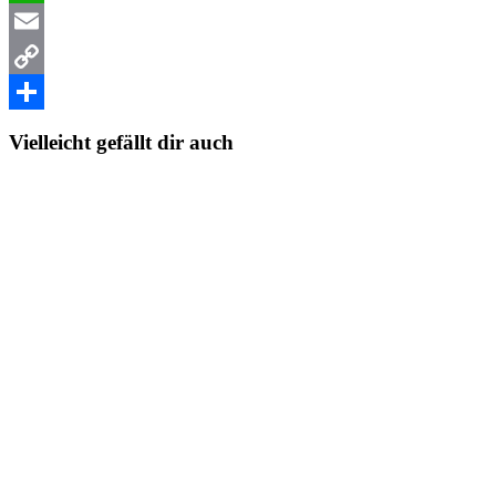
WhatsApp
Email
Copy
Link
Teilen
Vielleicht gefällt dir auch