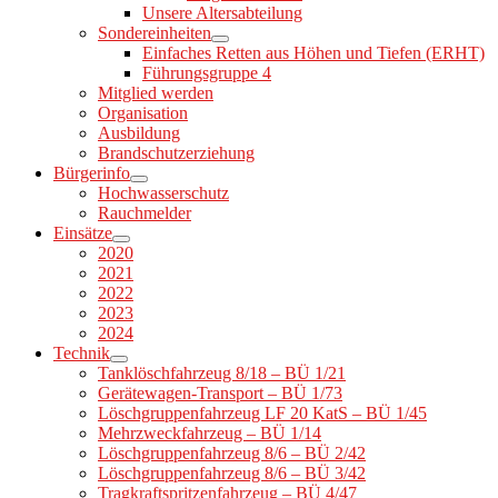
Unsere Altersabteilung
Sondereinheiten
Einfaches Retten aus Höhen und Tiefen (ERHT)
Führungsgruppe 4
Mitglied werden
Organisation
Ausbildung
Brandschutzerziehung
Bürgerinfo
Hochwasserschutz
Rauchmelder
Einsätze
2020
2021
2022
2023
2024
Technik
Tanklöschfahrzeug 8/18 – BÜ 1/21
Gerätewagen-Transport – BÜ 1/73
Löschgruppenfahrzeug LF 20 KatS – BÜ 1/45
Mehrzweckfahrzeug – BÜ 1/14
Löschgruppenfahrzeug 8/6 – BÜ 2/42
Löschgruppenfahrzeug 8/6 – BÜ 3/42
Tragkraftspritzenfahrzeug – BÜ 4/47