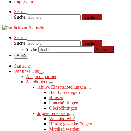
Impressum
Search
Suche
Suche …
Search
Suche
Suche …
Suche
Suche …
Menü
Startseite
Wir über Uns
Ansprechpartner
Abteilungen
Aktive Einsatzabteilungen
Bad Überkingen
Hausen
Unterböhringen
Oberböhringen
Jugendfeuerwehr
Wer sind wir?
Häufig gestellte Fragen
Mitglied werden