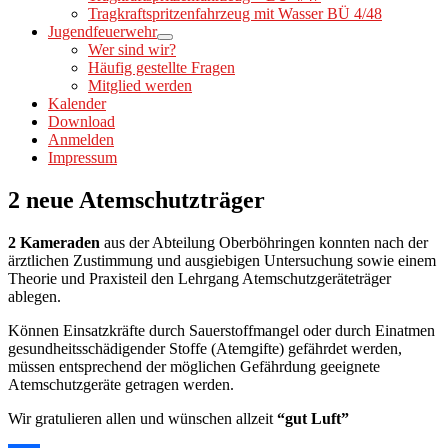
Tragkraftspritzenfahrzeug mit Wasser BÜ 4/48
Jugendfeuerwehr
Wer sind wir?
Häufig gestellte Fragen
Mitglied werden
Kalender
Download
Anmelden
Impressum
2 neue Atemschutzträger
2 Kameraden
aus der Abteilung Oberböhringen konnten nach der
ärztlichen Zustimmung und ausgiebigen Untersuchung sowie einem
Theorie und Praxisteil den Lehrgang Atemschutzgeräteträger
ablegen.
Können Einsatzkräfte durch Sauerstoffmangel oder durch Einatmen
gesundheitsschädigender Stoffe (Atemgifte) gefährdet werden,
müssen entsprechend der möglichen Gefährdung geeignete
Atemschutzgeräte getragen werden.
Wir gratulieren allen und wünschen allzeit
“gut Luft”