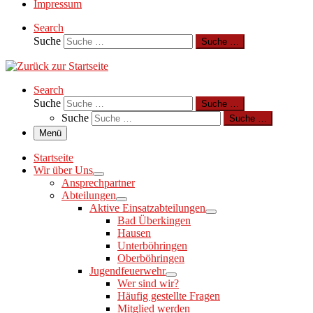
Impressum
Search
Suche
Suche …
Search
Suche
Suche …
Suche
Suche …
Menü
Startseite
Wir über Uns
Ansprechpartner
Abteilungen
Aktive Einsatzabteilungen
Bad Überkingen
Hausen
Unterböhringen
Oberböhringen
Jugendfeuerwehr
Wer sind wir?
Häufig gestellte Fragen
Mitglied werden