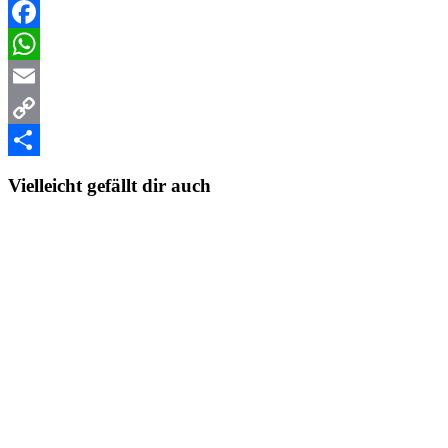
Facebook
WhatsApp
Email
Copy
Link
Teilen
Vielleicht gefällt dir auch