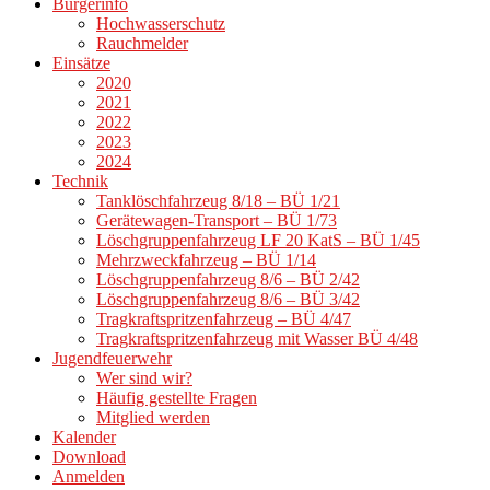
Bürgerinfo
Hochwasserschutz
Rauchmelder
Einsätze
2020
2021
2022
2023
2024
Technik
Tanklöschfahrzeug 8/18 – BÜ 1/21
Gerätewagen-Transport – BÜ 1/73
Löschgruppenfahrzeug LF 20 KatS – BÜ 1/45
Mehrzweckfahrzeug – BÜ 1/14
Löschgruppenfahrzeug 8/6 – BÜ 2/42
Löschgruppenfahrzeug 8/6 – BÜ 3/42
Tragkraftspritzenfahrzeug – BÜ 4/47
Tragkraftspritzenfahrzeug mit Wasser BÜ 4/48
Jugendfeuerwehr
Wer sind wir?
Häufig gestellte Fragen
Mitglied werden
Kalender
Download
Anmelden