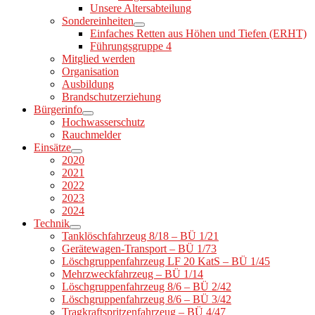
Unsere Altersabteilung
Sondereinheiten
Einfaches Retten aus Höhen und Tiefen (ERHT)
Führungsgruppe 4
Mitglied werden
Organisation
Ausbildung
Brandschutzerziehung
Bürgerinfo
Hochwasserschutz
Rauchmelder
Einsätze
2020
2021
2022
2023
2024
Technik
Tanklöschfahrzeug 8/18 – BÜ 1/21
Gerätewagen-Transport – BÜ 1/73
Löschgruppenfahrzeug LF 20 KatS – BÜ 1/45
Mehrzweckfahrzeug – BÜ 1/14
Löschgruppenfahrzeug 8/6 – BÜ 2/42
Löschgruppenfahrzeug 8/6 – BÜ 3/42
Tragkraftspritzenfahrzeug – BÜ 4/47