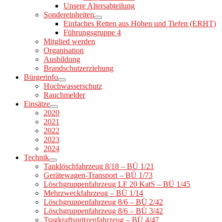
Unsere Altersabteilung
Sondereinheiten
Einfaches Retten aus Höhen und Tiefen (ERHT)
Führungsgruppe 4
Mitglied werden
Organisation
Ausbildung
Brandschutzerziehung
Bürgerinfo
Hochwasserschutz
Rauchmelder
Einsätze
2020
2021
2022
2023
2024
Technik
Tanklöschfahrzeug 8/18 – BÜ 1/21
Gerätewagen-Transport – BÜ 1/73
Löschgruppenfahrzeug LF 20 KatS – BÜ 1/45
Mehrzweckfahrzeug – BÜ 1/14
Löschgruppenfahrzeug 8/6 – BÜ 2/42
Löschgruppenfahrzeug 8/6 – BÜ 3/42
Tragkraftspritzenfahrzeug – BÜ 4/47