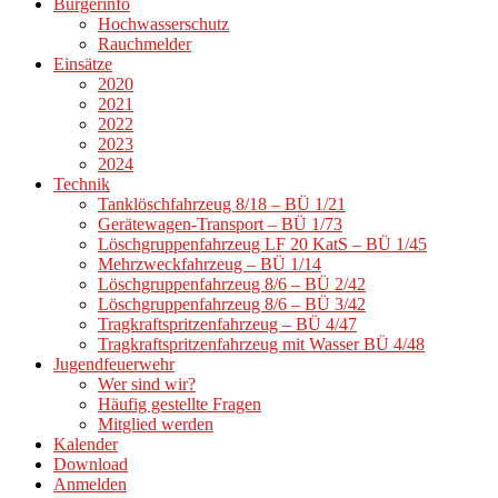
Bürgerinfo
Hochwasserschutz
Rauchmelder
Einsätze
2020
2021
2022
2023
2024
Technik
Tanklöschfahrzeug 8/18 – BÜ 1/21
Gerätewagen-Transport – BÜ 1/73
Löschgruppenfahrzeug LF 20 KatS – BÜ 1/45
Mehrzweckfahrzeug – BÜ 1/14
Löschgruppenfahrzeug 8/6 – BÜ 2/42
Löschgruppenfahrzeug 8/6 – BÜ 3/42
Tragkraftspritzenfahrzeug – BÜ 4/47
Tragkraftspritzenfahrzeug mit Wasser BÜ 4/48
Jugendfeuerwehr
Wer sind wir?
Häufig gestellte Fragen
Mitglied werden
Kalender
Download
Anmelden