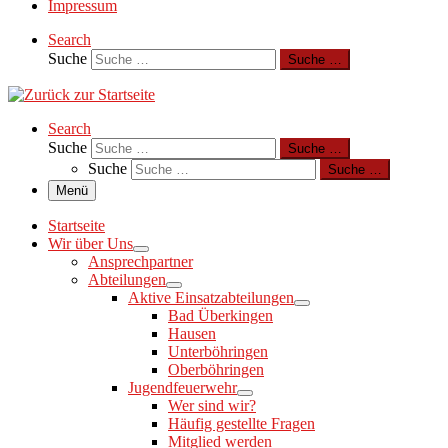
Impressum
Search
Suche
Suche …
Search
Suche
Suche …
Suche
Suche …
Menü
Startseite
Wir über Uns
Ansprechpartner
Abteilungen
Aktive Einsatzabteilungen
Bad Überkingen
Hausen
Unterböhringen
Oberböhringen
Jugendfeuerwehr
Wer sind wir?
Häufig gestellte Fragen
Mitglied werden