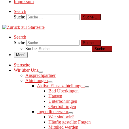
Impressum
Search
Suche
Suche …
Search
Suche
Suche …
Suche
Suche …
Menü
Startseite
Wir über Uns
Ansprechpartner
Abteilungen
Aktive Einsatzabteilungen
Bad Überkingen
Hausen
Unterböhringen
Oberböhringen
Jugendfeuerwehr
Wer sind wir?
Häufig gestellte Fragen
Mitglied werden