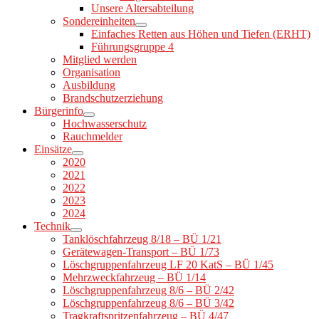
Unsere Altersabteilung
Sondereinheiten
Einfaches Retten aus Höhen und Tiefen (ERHT)
Führungsgruppe 4
Mitglied werden
Organisation
Ausbildung
Brandschutzerziehung
Bürgerinfo
Hochwasserschutz
Rauchmelder
Einsätze
2020
2021
2022
2023
2024
Technik
Tanklöschfahrzeug 8/18 – BÜ 1/21
Gerätewagen-Transport – BÜ 1/73
Löschgruppenfahrzeug LF 20 KatS – BÜ 1/45
Mehrzweckfahrzeug – BÜ 1/14
Löschgruppenfahrzeug 8/6 – BÜ 2/42
Löschgruppenfahrzeug 8/6 – BÜ 3/42
Tragkraftspritzenfahrzeug – BÜ 4/47