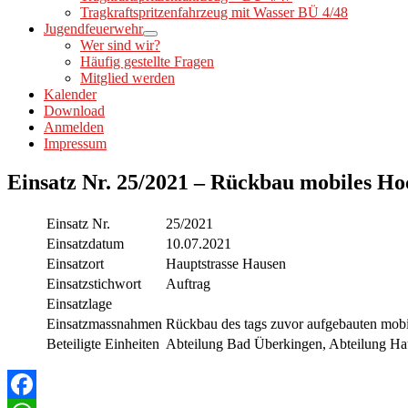
Tragkraftspritzenfahrzeug mit Wasser BÜ 4/48
Jugendfeuerwehr
Wer sind wir?
Häufig gestellte Fragen
Mitglied werden
Kalender
Download
Anmelden
Impressum
Einsatz Nr. 25/2021 – Rückbau mobiles H
Einsatz Nr.
25/2021
Einsatzdatum
10.07.2021
Einsatzort
Hauptstrasse Hausen
Einsatzstichwort
Auftrag
Einsatzlage
Einsatzmassnahmen
Rückbau des tags zuvor aufgebauten mob
Beteiligte Einheiten
Abteilung Bad Überkingen, Abteilung Ha