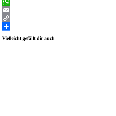
Facebook
WhatsApp
Email
Copy
Link
Teilen
Vielleicht gefällt dir auch