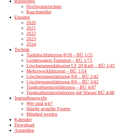
Bürgerinfo
Hochwasserschutz
Rauchmelder
Einsätze
2020
2021
2022
2023
2024
Technik
Tanklöschfahrzeug 8/18 – BÜ 1/21
Gerätewagen-Transport – BÜ 1/73
Löschgruppenfahrzeug LF 20 KatS – BÜ 1/45
Mehrzweckfahrzeug – BÜ 1/14
Löschgruppenfahrzeug 8/6 – BÜ 2/42
Löschgruppenfahrzeug 8/6 – BÜ 3/42
Tragkraftspritzenfahrzeug – BÜ 4/47
Tragkraftspritzenfahrzeug mit Wasser BÜ 4/48
Jugendfeuerwehr
Wer sind wir?
Häufig gestellte Fragen
Mitglied werden
Kalender
Download
Anmelden