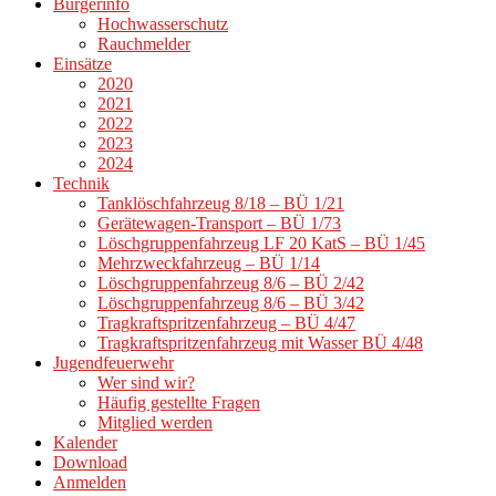
Bürgerinfo
Hochwasserschutz
Rauchmelder
Einsätze
2020
2021
2022
2023
2024
Technik
Tanklöschfahrzeug 8/18 – BÜ 1/21
Gerätewagen-Transport – BÜ 1/73
Löschgruppenfahrzeug LF 20 KatS – BÜ 1/45
Mehrzweckfahrzeug – BÜ 1/14
Löschgruppenfahrzeug 8/6 – BÜ 2/42
Löschgruppenfahrzeug 8/6 – BÜ 3/42
Tragkraftspritzenfahrzeug – BÜ 4/47
Tragkraftspritzenfahrzeug mit Wasser BÜ 4/48
Jugendfeuerwehr
Wer sind wir?
Häufig gestellte Fragen
Mitglied werden
Kalender
Download
Anmelden