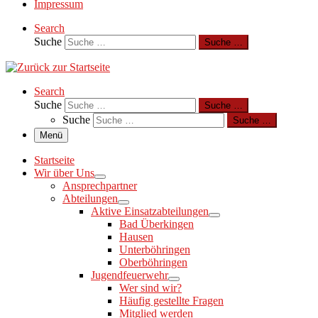
Impressum
Search
Suche
Suche …
Search
Suche
Suche …
Suche
Suche …
Menü
Startseite
Wir über Uns
Ansprechpartner
Abteilungen
Aktive Einsatzabteilungen
Bad Überkingen
Hausen
Unterböhringen
Oberböhringen
Jugendfeuerwehr
Wer sind wir?
Häufig gestellte Fragen
Mitglied werden