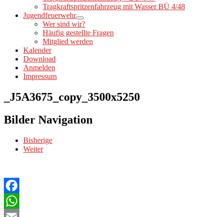
Tragkraftspritzenfahrzeug mit Wasser BÜ 4/48
Jugendfeuerwehr
Wer sind wir?
Häufig gestellte Fragen
Mitglied werden
Kalender
Download
Anmelden
Impressum
_J5A3675_copy_3500x5250
Bilder Navigation
Bisherige
Weiter
Facebook
WhatsApp