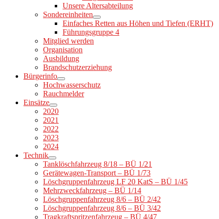
Unsere Altersabteilung
Sondereinheiten
Einfaches Retten aus Höhen und Tiefen (ERHT)
Führungsgruppe 4
Mitglied werden
Organisation
Ausbildung
Brandschutzerziehung
Bürgerinfo
Hochwasserschutz
Rauchmelder
Einsätze
2020
2021
2022
2023
2024
Technik
Tanklöschfahrzeug 8/18 – BÜ 1/21
Gerätewagen-Transport – BÜ 1/73
Löschgruppenfahrzeug LF 20 KatS – BÜ 1/45
Mehrzweckfahrzeug – BÜ 1/14
Löschgruppenfahrzeug 8/6 – BÜ 2/42
Löschgruppenfahrzeug 8/6 – BÜ 3/42
Tragkraftspritzenfahrzeug – BÜ 4/47