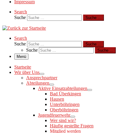
Impressum
Search
Suche
Suche …
Search
Suche
Suche …
Suche
Suche …
Menü
Startseite
Wir über Uns
Ansprechpartner
Abteilungen
Aktive Einsatzabteilungen
Bad Überkingen
Hausen
Unterböhringen
Oberböhringen
Jugendfeuerwehr
Wer sind wir?
Häufig gestellte Fragen
Mitglied werden