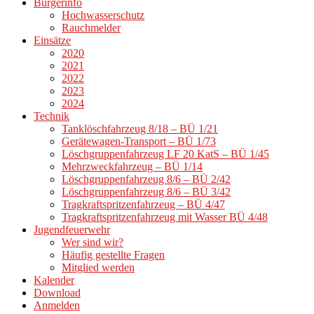
Bürgerinfo
Hochwasserschutz
Rauchmelder
Einsätze
2020
2021
2022
2023
2024
Technik
Tanklöschfahrzeug 8/18 – BÜ 1/21
Gerätewagen-Transport – BÜ 1/73
Löschgruppenfahrzeug LF 20 KatS – BÜ 1/45
Mehrzweckfahrzeug – BÜ 1/14
Löschgruppenfahrzeug 8/6 – BÜ 2/42
Löschgruppenfahrzeug 8/6 – BÜ 3/42
Tragkraftspritzenfahrzeug – BÜ 4/47
Tragkraftspritzenfahrzeug mit Wasser BÜ 4/48
Jugendfeuerwehr
Wer sind wir?
Häufig gestellte Fragen
Mitglied werden
Kalender
Download
Anmelden