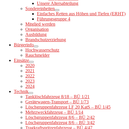
Unsere Altersabteilung
Sondereinheiten
Einfaches Retten aus Höhen und Tiefen (ERHT)
Führungsgruppe 4
Mitglied werden
Organisation
Ausbildung
Brandschutzerziehung
Bürgerinfo
Hochwasserschutz
Rauchmelder
Einsätze
2020
2021
2022
2023
2024
Technik
Tanklöschfahrzeug 8/18 – BÜ 1/21
Gerätewagen-Transport – BÜ 1/73
Löschgruppenfahrzeug LF 20 KatS – BÜ 1/45
Mehrzweckfahrzeug – BÜ 1/14
Löschgruppenfahrzeug 8/6 – BÜ 2/42
Löschgruppenfahrzeug 8/6 – BÜ 3/42
Tragkraftspritzenfahrzeug – BÜ 4/47