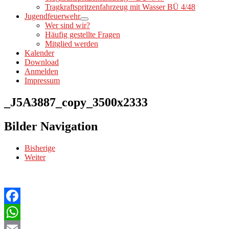
Tragkraftspritzenfahrzeug mit Wasser BÜ 4/48
Jugendfeuerwehr
Wer sind wir?
Häufig gestellte Fragen
Mitglied werden
Kalender
Download
Anmelden
Impressum
_J5A3887_copy_3500x2333
Bilder Navigation
Bisherige
Weiter
Facebook
WhatsApp