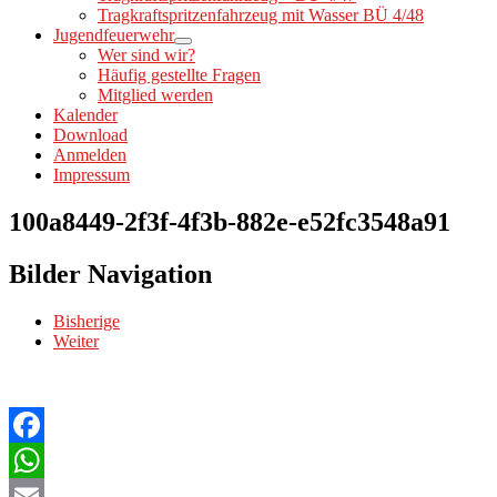
Tragkraftspritzenfahrzeug mit Wasser BÜ 4/48
Jugendfeuerwehr
Wer sind wir?
Häufig gestellte Fragen
Mitglied werden
Kalender
Download
Anmelden
Impressum
100a8449-2f3f-4f3b-882e-e52fc3548a91
Bilder Navigation
Bisherige
Weiter
Facebook
WhatsApp