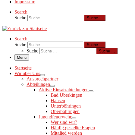
Impressum
Search
Suche
Suche …
Search
Suche
Suche …
Suche
Suche …
Menü
Startseite
Wir über Uns
Ansprechpartner
Abteilungen
Aktive Einsatzabteilungen
Bad Überkingen
Hausen
Unterböhringen
Oberböhringen
Jugendfeuerwehr
Wer sind wir?
Häufig gestellte Fragen
Mitglied werden