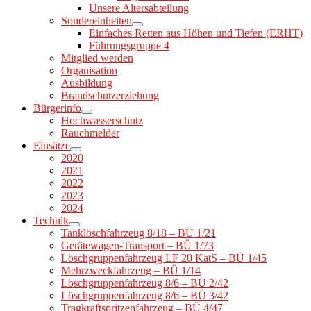
Unsere Altersabteilung
Sondereinheiten
Einfaches Retten aus Höhen und Tiefen (ERHT)
Führungsgruppe 4
Mitglied werden
Organisation
Ausbildung
Brandschutzerziehung
Bürgerinfo
Hochwasserschutz
Rauchmelder
Einsätze
2020
2021
2022
2023
2024
Technik
Tanklöschfahrzeug 8/18 – BÜ 1/21
Gerätewagen-Transport – BÜ 1/73
Löschgruppenfahrzeug LF 20 KatS – BÜ 1/45
Mehrzweckfahrzeug – BÜ 1/14
Löschgruppenfahrzeug 8/6 – BÜ 2/42
Löschgruppenfahrzeug 8/6 – BÜ 3/42
Tragkraftspritzenfahrzeug – BÜ 4/47