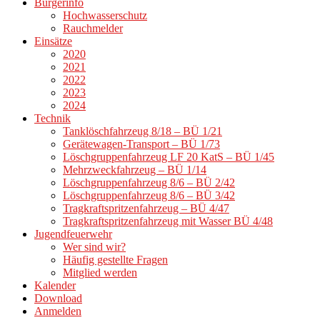
Bürgerinfo
Hochwasserschutz
Rauchmelder
Einsätze
2020
2021
2022
2023
2024
Technik
Tanklöschfahrzeug 8/18 – BÜ 1/21
Gerätewagen-Transport – BÜ 1/73
Löschgruppenfahrzeug LF 20 KatS – BÜ 1/45
Mehrzweckfahrzeug – BÜ 1/14
Löschgruppenfahrzeug 8/6 – BÜ 2/42
Löschgruppenfahrzeug 8/6 – BÜ 3/42
Tragkraftspritzenfahrzeug – BÜ 4/47
Tragkraftspritzenfahrzeug mit Wasser BÜ 4/48
Jugendfeuerwehr
Wer sind wir?
Häufig gestellte Fragen
Mitglied werden
Kalender
Download
Anmelden