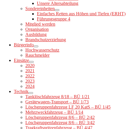
Unsere Altersabteilung
Sondereinheiten
Einfaches Retten aus Höhen und Tiefen (ERHT)
Führungsgruppe 4
Mitglied werden
Organisation
Ausbildung
Brandschutzerziehung
Bürgerinfo
Hochwasserschutz
Rauchmelder
Einsätze
2020
2021
2022
2023
2024
Technik
Tanklöschfahrzeug 8/18 – BÜ 1/21
Gerätewagen-Transport – BÜ 1/73
Löschgruppenfahrzeug LF 20 KatS – BÜ 1/45
Mehrzweckfahrzeug – BÜ 1/14
Löschgruppenfahrzeug 8/6 – BÜ 2/42
Löschgruppenfahrzeug 8/6 – BÜ 3/42
Tragkraftspritzenfahrzeug – BÜ 4/47