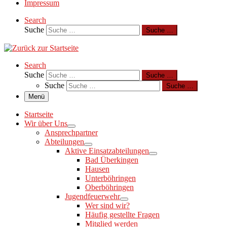
Impressum
Search
Suche
Suche …
Search
Suche
Suche …
Suche
Suche …
Menü
Startseite
Wir über Uns
Ansprechpartner
Abteilungen
Aktive Einsatzabteilungen
Bad Überkingen
Hausen
Unterböhringen
Oberböhringen
Jugendfeuerwehr
Wer sind wir?
Häufig gestellte Fragen
Mitglied werden