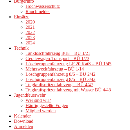
Bürgerinfo
Hochwasserschutz
Rauchmelder
Einsätze
2020
2021
2022
2023
2024
Technik
Tanklöschfahrzeug 8/18 – BÜ 1/21
Gerätewagen-Transport – BÜ 1/73
Löschgruppenfahrzeug LF 20 KatS – BÜ 1/45
Mehrzweckfahrzeug – BÜ 1/14
Löschgruppenfahrzeug 8/6 – BÜ 2/42
Löschgruppenfahrzeug 8/6 – BÜ 3/42
Tragkraftspritzenfahrzeug – BÜ 4/47
Tragkraftspritzenfahrzeug mit Wasser BÜ 4/48
Jugendfeuerwehr
Wer sind wir?
Häufig gestellte Fragen
Mitglied werden
Kalender
Download
Anmelden