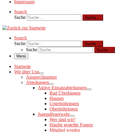
Impressum
Search
Suche
Suche …
Search
Suche
Suche …
Suche
Suche …
Menü
Startseite
Wir über Uns
Ansprechpartner
Abteilungen
Aktive Einsatzabteilungen
Bad Überkingen
Hausen
Unterböhringen
Oberböhringen
Jugendfeuerwehr
Wer sind wir?
Häufig gestellte Fragen
Mitglied werden