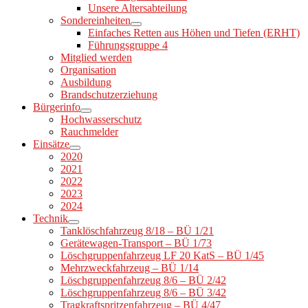
Unsere Altersabteilung
Sondereinheiten
Einfaches Retten aus Höhen und Tiefen (ERHT)
Führungsgruppe 4
Mitglied werden
Organisation
Ausbildung
Brandschutzerziehung
Bürgerinfo
Hochwasserschutz
Rauchmelder
Einsätze
2020
2021
2022
2023
2024
Technik
Tanklöschfahrzeug 8/18 – BÜ 1/21
Gerätewagen-Transport – BÜ 1/73
Löschgruppenfahrzeug LF 20 KatS – BÜ 1/45
Mehrzweckfahrzeug – BÜ 1/14
Löschgruppenfahrzeug 8/6 – BÜ 2/42
Löschgruppenfahrzeug 8/6 – BÜ 3/42
Tragkraftspritzenfahrzeug – BÜ 4/47