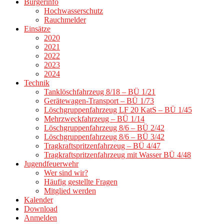
Bürgerinfo
Hochwasserschutz
Rauchmelder
Einsätze
2020
2021
2022
2023
2024
Technik
Tanklöschfahrzeug 8/18 – BÜ 1/21
Gerätewagen-Transport – BÜ 1/73
Löschgruppenfahrzeug LF 20 KatS – BÜ 1/45
Mehrzweckfahrzeug – BÜ 1/14
Löschgruppenfahrzeug 8/6 – BÜ 2/42
Löschgruppenfahrzeug 8/6 – BÜ 3/42
Tragkraftspritzenfahrzeug – BÜ 4/47
Tragkraftspritzenfahrzeug mit Wasser BÜ 4/48
Jugendfeuerwehr
Wer sind wir?
Häufig gestellte Fragen
Mitglied werden
Kalender
Download
Anmelden