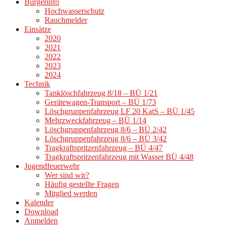
Bürgerinfo
Hochwasserschutz
Rauchmelder
Einsätze
2020
2021
2022
2023
2024
Technik
Tanklöschfahrzeug 8/18 – BÜ 1/21
Gerätewagen-Transport – BÜ 1/73
Löschgruppenfahrzeug LF 20 KatS – BÜ 1/45
Mehrzweckfahrzeug – BÜ 1/14
Löschgruppenfahrzeug 8/6 – BÜ 2/42
Löschgruppenfahrzeug 8/6 – BÜ 3/42
Tragkraftspritzenfahrzeug – BÜ 4/47
Tragkraftspritzenfahrzeug mit Wasser BÜ 4/48
Jugendfeuerwehr
Wer sind wir?
Häufig gestellte Fragen
Mitglied werden
Kalender
Download
Anmelden