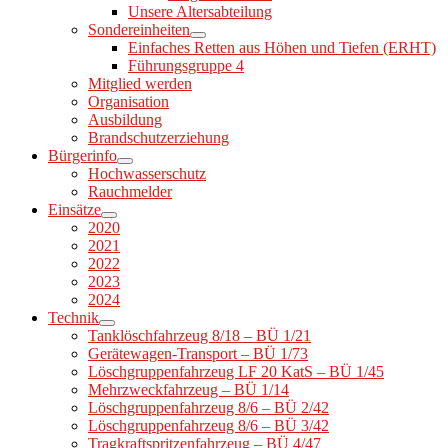
Unsere Altersabteilung
Sondereinheiten
Einfaches Retten aus Höhen und Tiefen (ERHT)
Führungsgruppe 4
Mitglied werden
Organisation
Ausbildung
Brandschutzerziehung
Bürgerinfo
Hochwasserschutz
Rauchmelder
Einsätze
2020
2021
2022
2023
2024
Technik
Tanklöschfahrzeug 8/18 – BÜ 1/21
Gerätewagen-Transport – BÜ 1/73
Löschgruppenfahrzeug LF 20 KatS – BÜ 1/45
Mehrzweckfahrzeug – BÜ 1/14
Löschgruppenfahrzeug 8/6 – BÜ 2/42
Löschgruppenfahrzeug 8/6 – BÜ 3/42
Tragkraftspritzenfahrzeug – BÜ 4/47