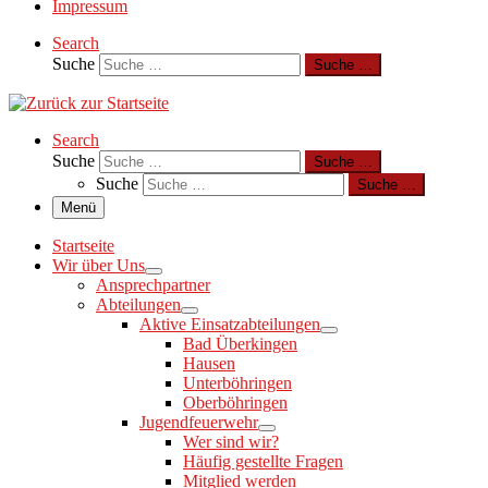
Impressum
Search
Suche
Suche …
Search
Suche
Suche …
Suche
Suche …
Menü
Startseite
Wir über Uns
Ansprechpartner
Abteilungen
Aktive Einsatzabteilungen
Bad Überkingen
Hausen
Unterböhringen
Oberböhringen
Jugendfeuerwehr
Wer sind wir?
Häufig gestellte Fragen
Mitglied werden