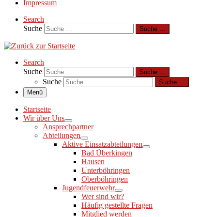
Impressum
Search
Suche
Suche …
Search
Suche
Suche …
Suche
Suche …
Menü
Startseite
Wir über Uns
Ansprechpartner
Abteilungen
Aktive Einsatzabteilungen
Bad Überkingen
Hausen
Unterböhringen
Oberböhringen
Jugendfeuerwehr
Wer sind wir?
Häufig gestellte Fragen
Mitglied werden