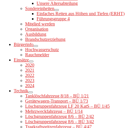
Unsere Altersabteilung
Sondereinheiten
Einfaches Retten aus Höhen und Tiefen (ERHT)
Führungsgruppe 4
Mitglied werden
Organisation
Ausbildung
Brandschutzerziehung
Bürgerinfo
Hochwasserschutz
Rauchmelder
Einsätze
2020
2021
2022
2023
2024
Technik
Tanklöschfahrzeug 8/18 – BÜ 1/21
Gerätewagen-Transport – BÜ 1/73
Löschgruppenfahrzeug LF 20 KatS – BÜ 1/45
Mehrzweckfahrzeug – BÜ 1/14
Löschgruppenfahrzeug 8/6 – BÜ 2/42
Löschgruppenfahrzeug 8/6 – BÜ 3/42
Tragkraftspritzenfahrzeug – BÜ 4/47