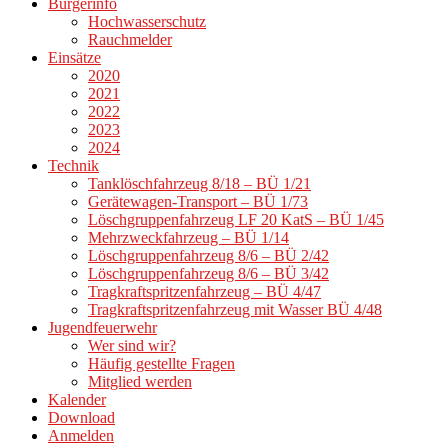
Bürgerinfo
Hochwasserschutz
Rauchmelder
Einsätze
2020
2021
2022
2023
2024
Technik
Tanklöschfahrzeug 8/18 – BÜ 1/21
Gerätewagen-Transport – BÜ 1/73
Löschgruppenfahrzeug LF 20 KatS – BÜ 1/45
Mehrzweckfahrzeug – BÜ 1/14
Löschgruppenfahrzeug 8/6 – BÜ 2/42
Löschgruppenfahrzeug 8/6 – BÜ 3/42
Tragkraftspritzenfahrzeug – BÜ 4/47
Tragkraftspritzenfahrzeug mit Wasser BÜ 4/48
Jugendfeuerwehr
Wer sind wir?
Häufig gestellte Fragen
Mitglied werden
Kalender
Download
Anmelden