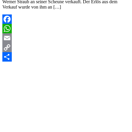
Werner Straub an seiner Scheune verkauft. Der Erlös aus dem
Verkauf wurde von ihm an […]
Facebook
WhatsApp
Email
Copy
Link
Teilen