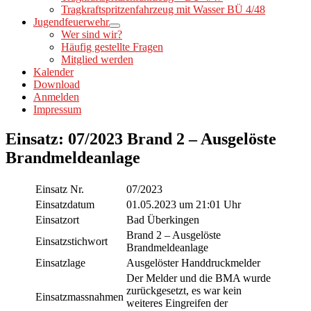
Tragkraftspritzenfahrzeug mit Wasser BÜ 4/48
Jugendfeuerwehr
Wer sind wir?
Häufig gestellte Fragen
Mitglied werden
Kalender
Download
Anmelden
Impressum
Einsatz: 07/2023 Brand 2 – Ausgelöste
Brandmeldeanlage
Einsatz Nr.
07/2023
Einsatzdatum
01.05.2023 um 21:01 Uhr
Einsatzort
Bad Überkingen
Brand 2 – Ausgelöste
Einsatzstichwort
Brandmeldeanlage
Einsatzlage
Ausgelöster Handdruckmelder
Der Melder und die BMA wurde
zurückgesetzt, es war kein
Einsatzmassnahmen
weiteres Eingreifen der