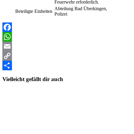
Feuerwehr erforderlich.
Abteilung Bad Überkingen,
Beteiligte Einheiten
Polizei
Facebook
WhatsApp
Email
Copy
Link
Teilen
Vielleicht gefällt dir auch