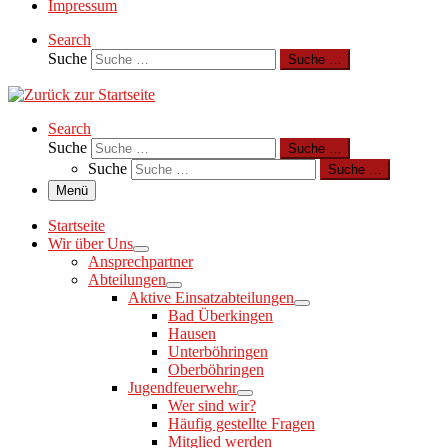
Impressum
Search
Suche
Suche …
Search
Suche
Suche …
Suche
Suche …
Menü
Startseite
Wir über Uns
Ansprechpartner
Abteilungen
Aktive Einsatzabteilungen
Bad Überkingen
Hausen
Unterböhringen
Oberböhringen
Jugendfeuerwehr
Wer sind wir?
Häufig gestellte Fragen
Mitglied werden