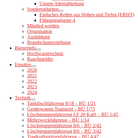
Unsere Altersabteilung
Sondereinheiten
Einfaches Retten aus Höhen und Tiefen (ERHT)
Führungsgruppe 4
Mitglied werden
Organisation
Ausbildung
Brandschutzerziehung
Bürgerinfo
Hochwasserschutz
Rauchmelder
Einsätze
2020
2021
2022
2023
2024
Technik
Tanklöschfahrzeug 8/18 – BÜ 1/21
Gerätewagen-Transport – BÜ 1/73
Löschgruppenfahrzeug LF 20 KatS – BÜ 1/45
Mehrzweckfahrzeug – BÜ 1/14
Löschgruppenfahrzeug 8/6 – BÜ 2/42
Löschgruppenfahrzeug 8/6 – BÜ 3/42
Tragkraftspritzenfahrzeug – BÜ 4/47