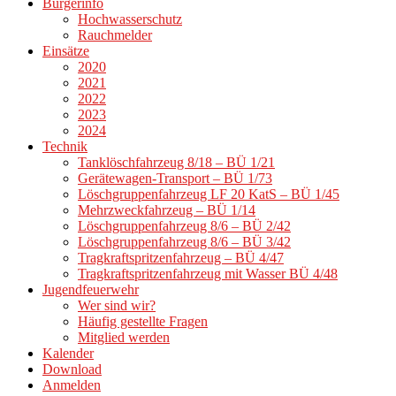
Bürgerinfo
Hochwasserschutz
Rauchmelder
Einsätze
2020
2021
2022
2023
2024
Technik
Tanklöschfahrzeug 8/18 – BÜ 1/21
Gerätewagen-Transport – BÜ 1/73
Löschgruppenfahrzeug LF 20 KatS – BÜ 1/45
Mehrzweckfahrzeug – BÜ 1/14
Löschgruppenfahrzeug 8/6 – BÜ 2/42
Löschgruppenfahrzeug 8/6 – BÜ 3/42
Tragkraftspritzenfahrzeug – BÜ 4/47
Tragkraftspritzenfahrzeug mit Wasser BÜ 4/48
Jugendfeuerwehr
Wer sind wir?
Häufig gestellte Fragen
Mitglied werden
Kalender
Download
Anmelden