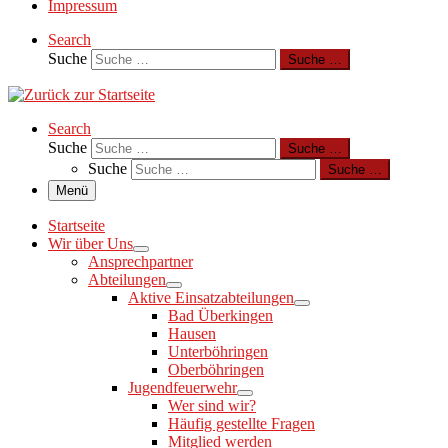
Impressum
Search
Suche
Suche …
Search
Suche
Suche …
Suche
Suche …
Menü
Startseite
Wir über Uns
Ansprechpartner
Abteilungen
Aktive Einsatzabteilungen
Bad Überkingen
Hausen
Unterböhringen
Oberböhringen
Jugendfeuerwehr
Wer sind wir?
Häufig gestellte Fragen
Mitglied werden