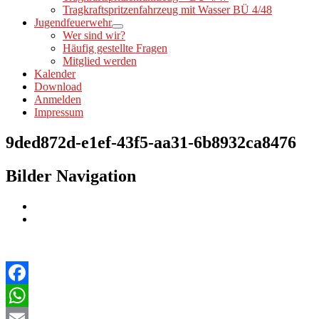
Tragkraftspritzenfahrzeug mit Wasser BÜ 4/48
Jugendfeuerwehr
Wer sind wir?
Häufig gestellte Fragen
Mitglied werden
Kalender
Download
Anmelden
Impressum
9ded872d-e1ef-43f5-aa31-6b8932ca8476
Bilder Navigation
Facebook
WhatsApp