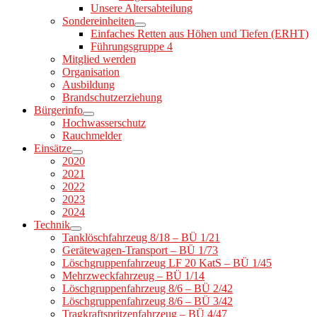
Unsere Altersabteilung
Sondereinheiten
Einfaches Retten aus Höhen und Tiefen (ERHT)
Führungsgruppe 4
Mitglied werden
Organisation
Ausbildung
Brandschutzerziehung
Bürgerinfo
Hochwasserschutz
Rauchmelder
Einsätze
2020
2021
2022
2023
2024
Technik
Tanklöschfahrzeug 8/18 – BÜ 1/21
Gerätewagen-Transport – BÜ 1/73
Löschgruppenfahrzeug LF 20 KatS – BÜ 1/45
Mehrzweckfahrzeug – BÜ 1/14
Löschgruppenfahrzeug 8/6 – BÜ 2/42
Löschgruppenfahrzeug 8/6 – BÜ 3/42
Tragkraftspritzenfahrzeug – BÜ 4/47