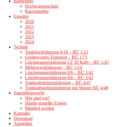
Bürgerinfo
Hochwasserschutz
Rauchmelder
Einsätze
2020
2021
2022
2023
2024
Technik
Tanklöschfahrzeug 8/18 – BÜ 1/21
Gerätewagen-Transport – BÜ 1/73
Löschgruppenfahrzeug LF 20 KatS – BÜ 1/45
Mehrzweckfahrzeug – BÜ 1/14
Löschgruppenfahrzeug 8/6 – BÜ 2/42
Löschgruppenfahrzeug 8/6 – BÜ 3/42
Tragkraftspritzenfahrzeug – BÜ 4/47
Tragkraftspritzenfahrzeug mit Wasser BÜ 4/48
Jugendfeuerwehr
Wer sind wir?
Häufig gestellte Fragen
Mitglied werden
Kalender
Download
Anmelden