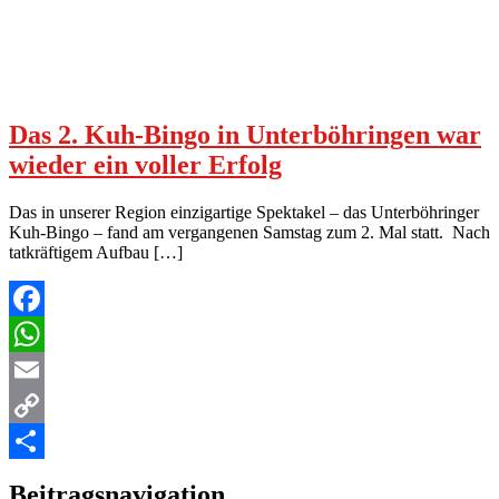
Das 2. Kuh-Bingo in Unterböhringen war
wieder ein voller Erfolg
Das in unserer Region einzigartige Spektakel – das Unterböhringer
Kuh-Bingo – fand am vergangenen Samstag zum 2. Mal statt. Nach
tatkräftigem Aufbau […]
Facebook
WhatsApp
Email
Copy
Link
Teilen
Beitragsnavigation