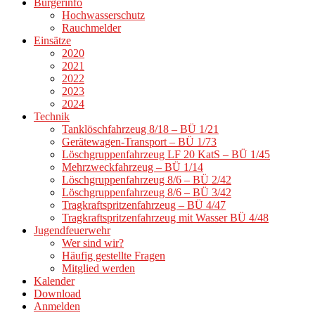
Bürgerinfo
Hochwasserschutz
Rauchmelder
Einsätze
2020
2021
2022
2023
2024
Technik
Tanklöschfahrzeug 8/18 – BÜ 1/21
Gerätewagen-Transport – BÜ 1/73
Löschgruppenfahrzeug LF 20 KatS – BÜ 1/45
Mehrzweckfahrzeug – BÜ 1/14
Löschgruppenfahrzeug 8/6 – BÜ 2/42
Löschgruppenfahrzeug 8/6 – BÜ 3/42
Tragkraftspritzenfahrzeug – BÜ 4/47
Tragkraftspritzenfahrzeug mit Wasser BÜ 4/48
Jugendfeuerwehr
Wer sind wir?
Häufig gestellte Fragen
Mitglied werden
Kalender
Download
Anmelden