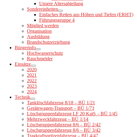
Unsere Altersabteilung
Sondereinheiten
Einfaches Retten aus Höhen und Tiefen (ERHT)
Führungsgruppe 4
Mitglied werden
Organisation
Ausbildung
Brandschutzerziehung
Bürgerinfo
Hochwasserschutz
Rauchmelder
Einsätze
2020
2021
2022
2023
2024
Technik
Tanklöschfahrzeug 8/18 – BÜ 1/21
Gerätewagen-Transport – BÜ 1/73
Löschgruppenfahrzeug LF 20 KatS – BÜ 1/45
Mehrzweckfahrzeug – BÜ 1/14
Löschgruppenfahrzeug 8/6 – BÜ 2/42
Löschgruppenfahrzeug 8/6 – BÜ 3/42
Tragkraftspritzenfahrzeug – BÜ 4/47