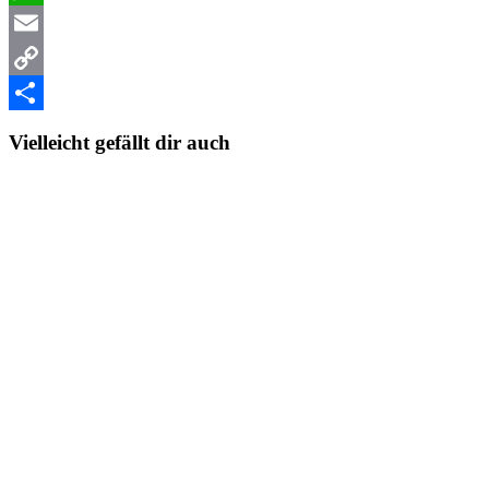
WhatsApp
Email
Copy
Link
Teilen
Vielleicht gefällt dir auch