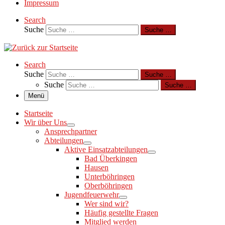
Impressum
Search
Suche
Suche …
Search
Suche
Suche …
Suche
Suche …
Menü
Startseite
Wir über Uns
Ansprechpartner
Abteilungen
Aktive Einsatzabteilungen
Bad Überkingen
Hausen
Unterböhringen
Oberböhringen
Jugendfeuerwehr
Wer sind wir?
Häufig gestellte Fragen
Mitglied werden