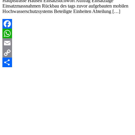
Hauptstrasse Hausen Einsatzstichwort Auftrag Einsatzlage
Einsatzmassnahmen Rückbau des tags zuvor aufgebauten mobilen
Hochwasserschutzsystems Beteiligte Einheiten Abteilung […]
Facebook
WhatsApp
Email
Copy
Link
Teilen