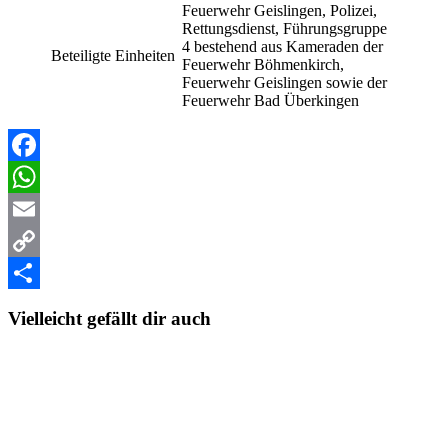
Feuerwehr Geislingen, Polizei,
Rettungsdienst, Führungsgruppe
4 bestehend aus Kameraden der
Beteiligte Einheiten
Feuerwehr Böhmenkirch,
Feuerwehr Geislingen sowie der
Feuerwehr Bad Überkingen
Facebook
WhatsApp
Email
Copy
Link
Teilen
Vielleicht gefällt dir auch