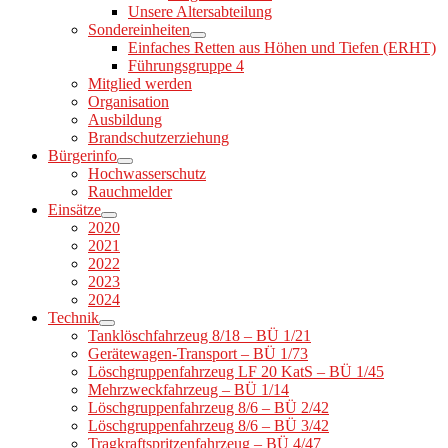
Unsere Altersabteilung
Sondereinheiten
Einfaches Retten aus Höhen und Tiefen (ERHT)
Führungsgruppe 4
Mitglied werden
Organisation
Ausbildung
Brandschutzerziehung
Bürgerinfo
Hochwasserschutz
Rauchmelder
Einsätze
2020
2021
2022
2023
2024
Technik
Tanklöschfahrzeug 8/18 – BÜ 1/21
Gerätewagen-Transport – BÜ 1/73
Löschgruppenfahrzeug LF 20 KatS – BÜ 1/45
Mehrzweckfahrzeug – BÜ 1/14
Löschgruppenfahrzeug 8/6 – BÜ 2/42
Löschgruppenfahrzeug 8/6 – BÜ 3/42
Tragkraftspritzenfahrzeug – BÜ 4/47