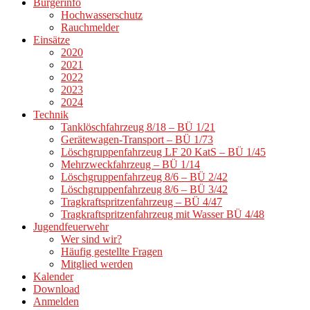
Bürgerinfo
Hochwasserschutz
Rauchmelder
Einsätze
2020
2021
2022
2023
2024
Technik
Tanklöschfahrzeug 8/18 – BÜ 1/21
Gerätewagen-Transport – BÜ 1/73
Löschgruppenfahrzeug LF 20 KatS – BÜ 1/45
Mehrzweckfahrzeug – BÜ 1/14
Löschgruppenfahrzeug 8/6 – BÜ 2/42
Löschgruppenfahrzeug 8/6 – BÜ 3/42
Tragkraftspritzenfahrzeug – BÜ 4/47
Tragkraftspritzenfahrzeug mit Wasser BÜ 4/48
Jugendfeuerwehr
Wer sind wir?
Häufig gestellte Fragen
Mitglied werden
Kalender
Download
Anmelden