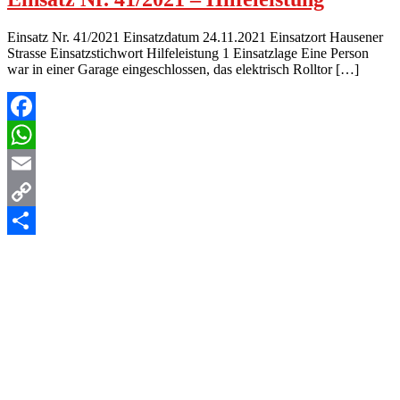
Einsatz Nr. 41/2021 Einsatzdatum 24.11.2021 Einsatzort Hausener
Strasse Einsatzstichwort Hilfeleistung 1 Einsatzlage Eine Person
war in einer Garage eingeschlossen, das elektrisch Rolltor […]
Facebook
WhatsApp
Email
Copy
Link
Teilen