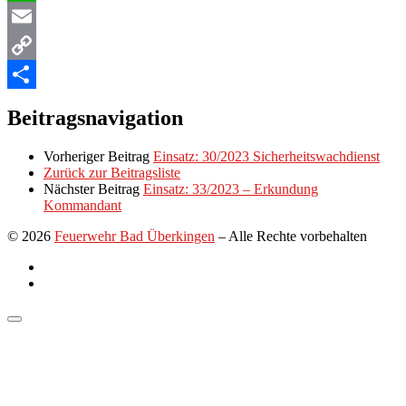
WhatsApp
Email
Copy
Link
Teilen
Beitragsnavigation
Vorheriger Beitrag
Einsatz: 30/2023 Sicherheitswachdienst
Zurück zur Beitragsliste
Nächster Beitrag
Einsatz: 33/2023 – Erkundung
Kommandant
© 2026
Feuerwehr Bad Überkingen
–
Alle Rechte vorbehalten