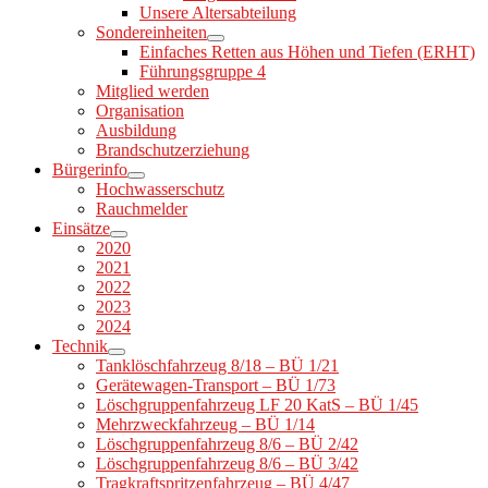
Unsere Altersabteilung
Sondereinheiten
Einfaches Retten aus Höhen und Tiefen (ERHT)
Führungsgruppe 4
Mitglied werden
Organisation
Ausbildung
Brandschutzerziehung
Bürgerinfo
Hochwasserschutz
Rauchmelder
Einsätze
2020
2021
2022
2023
2024
Technik
Tanklöschfahrzeug 8/18 – BÜ 1/21
Gerätewagen-Transport – BÜ 1/73
Löschgruppenfahrzeug LF 20 KatS – BÜ 1/45
Mehrzweckfahrzeug – BÜ 1/14
Löschgruppenfahrzeug 8/6 – BÜ 2/42
Löschgruppenfahrzeug 8/6 – BÜ 3/42
Tragkraftspritzenfahrzeug – BÜ 4/47