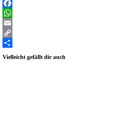
Facebook
WhatsApp
Email
Copy
Link
Teilen
Vielleicht gefällt dir auch