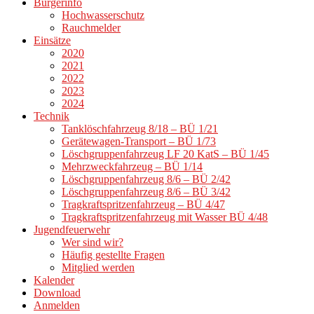
Bürgerinfo
Hochwasserschutz
Rauchmelder
Einsätze
2020
2021
2022
2023
2024
Technik
Tanklöschfahrzeug 8/18 – BÜ 1/21
Gerätewagen-Transport – BÜ 1/73
Löschgruppenfahrzeug LF 20 KatS – BÜ 1/45
Mehrzweckfahrzeug – BÜ 1/14
Löschgruppenfahrzeug 8/6 – BÜ 2/42
Löschgruppenfahrzeug 8/6 – BÜ 3/42
Tragkraftspritzenfahrzeug – BÜ 4/47
Tragkraftspritzenfahrzeug mit Wasser BÜ 4/48
Jugendfeuerwehr
Wer sind wir?
Häufig gestellte Fragen
Mitglied werden
Kalender
Download
Anmelden