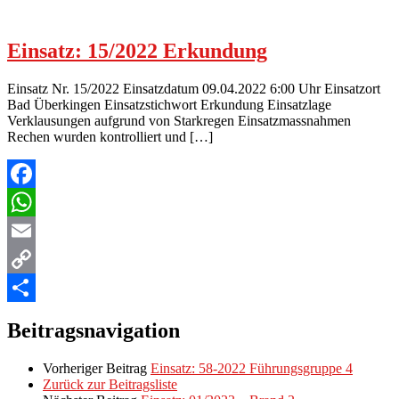
Einsatz: 15/2022 Erkundung
Einsatz Nr. 15/2022 Einsatzdatum 09.04.2022 6:00 Uhr Einsatzort
Bad Überkingen Einsatzstichwort Erkundung Einsatzlage
Verklausungen aufgrund von Starkregen Einsatzmassnahmen
Rechen wurden kontrolliert und […]
Facebook
WhatsApp
Email
Copy
Link
Teilen
Beitragsnavigation
Vorheriger Beitrag
Einsatz: 58-2022 Führungsgruppe 4
Zurück zur Beitragsliste