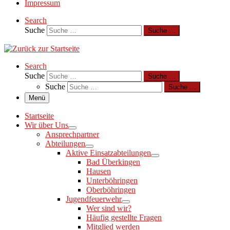
Impressum
Search
Suche
Suche …
Search
Suche
Suche …
Suche
Suche …
Menü
Startseite
Wir über Uns
Ansprechpartner
Abteilungen
Aktive Einsatzabteilungen
Bad Überkingen
Hausen
Unterböhringen
Oberböhringen
Jugendfeuerwehr
Wer sind wir?
Häufig gestellte Fragen
Mitglied werden