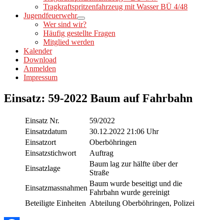
Tragkraftspritzenfahrzeug mit Wasser BÜ 4/48
Jugendfeuerwehr
Wer sind wir?
Häufig gestellte Fragen
Mitglied werden
Kalender
Download
Anmelden
Impressum
Einsatz: 59-2022 Baum auf Fahrbahn
Einsatz Nr.
59/2022
Einsatzdatum
30.12.2022 21:06 Uhr
Einsatzort
Oberböhringen
Einsatzstichwort
Auftrag
Baum lag zur hälfte über der
Einsatzlage
Straße
Baum wurde beseitigt und die
Einsatzmassnahmen
Fahrbahn wurde gereinigt
Beteiligte Einheiten
Abteilung Oberböhringen, Polizei