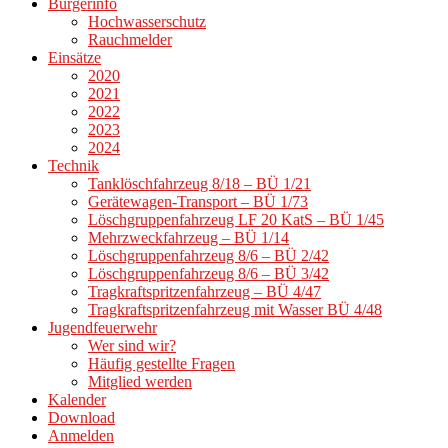
Bürgerinfo
Hochwasserschutz
Rauchmelder
Einsätze
2020
2021
2022
2023
2024
Technik
Tanklöschfahrzeug 8/18 – BÜ 1/21
Gerätewagen-Transport – BÜ 1/73
Löschgruppenfahrzeug LF 20 KatS – BÜ 1/45
Mehrzweckfahrzeug – BÜ 1/14
Löschgruppenfahrzeug 8/6 – BÜ 2/42
Löschgruppenfahrzeug 8/6 – BÜ 3/42
Tragkraftspritzenfahrzeug – BÜ 4/47
Tragkraftspritzenfahrzeug mit Wasser BÜ 4/48
Jugendfeuerwehr
Wer sind wir?
Häufig gestellte Fragen
Mitglied werden
Kalender
Download
Anmelden