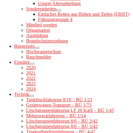
Unsere Altersabteilung
Sondereinheiten
Einfaches Retten aus Höhen und Tiefen (ERHT)
Führungsgruppe 4
Mitglied werden
Organisation
Ausbildung
Brandschutzerziehung
Bürgerinfo
Hochwasserschutz
Rauchmelder
Einsätze
2020
2021
2022
2023
2024
Technik
Tanklöschfahrzeug 8/18 – BÜ 1/21
Gerätewagen-Transport – BÜ 1/73
Löschgruppenfahrzeug LF 20 KatS – BÜ 1/45
Mehrzweckfahrzeug – BÜ 1/14
Löschgruppenfahrzeug 8/6 – BÜ 2/42
Löschgruppenfahrzeug 8/6 – BÜ 3/42
Tragkraftspritzenfahrzeug – BÜ 4/47