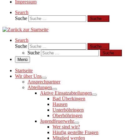
Impressum
Search
Suche
Suche …
Search
Suche
Suche …
Suche
Suche …
Menü
Startseite
Wir über Uns
Ansprechpartner
Abteilungen
Aktive Einsatzabteilungen
Bad Überkingen
Hausen
Unterböhringen
Oberböhringen
Jugendfeuerwehr
Wer sind wir?
Häufig gestellte Fragen
Mitglied werden