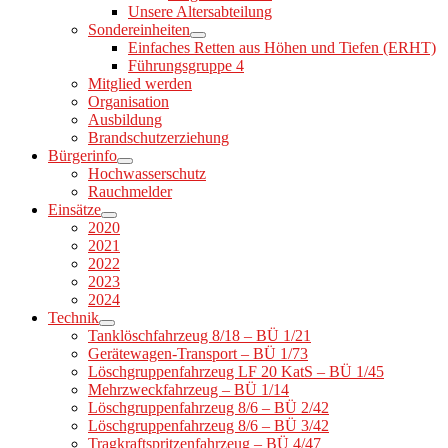
Unsere Altersabteilung
Sondereinheiten
Einfaches Retten aus Höhen und Tiefen (ERHT)
Führungsgruppe 4
Mitglied werden
Organisation
Ausbildung
Brandschutzerziehung
Bürgerinfo
Hochwasserschutz
Rauchmelder
Einsätze
2020
2021
2022
2023
2024
Technik
Tanklöschfahrzeug 8/18 – BÜ 1/21
Gerätewagen-Transport – BÜ 1/73
Löschgruppenfahrzeug LF 20 KatS – BÜ 1/45
Mehrzweckfahrzeug – BÜ 1/14
Löschgruppenfahrzeug 8/6 – BÜ 2/42
Löschgruppenfahrzeug 8/6 – BÜ 3/42
Tragkraftspritzenfahrzeug – BÜ 4/47