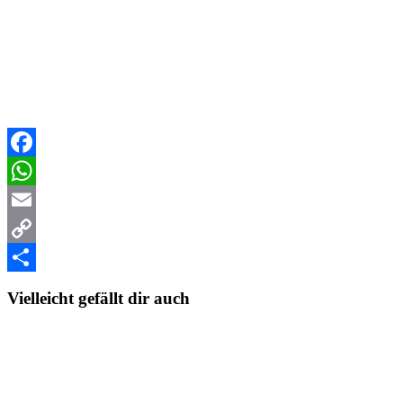
Facebook
WhatsApp
Email
Copy
Link
Teilen
Vielleicht gefällt dir auch