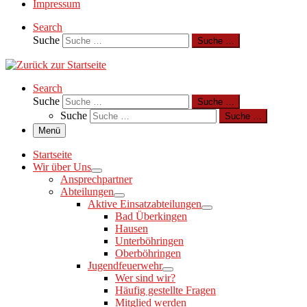
Impressum
Search
Suche
Suche …
Search
Suche
Suche …
Suche
Suche …
Menü
Startseite
Wir über Uns
Ansprechpartner
Abteilungen
Aktive Einsatzabteilungen
Bad Überkingen
Hausen
Unterböhringen
Oberböhringen
Jugendfeuerwehr
Wer sind wir?
Häufig gestellte Fragen
Mitglied werden