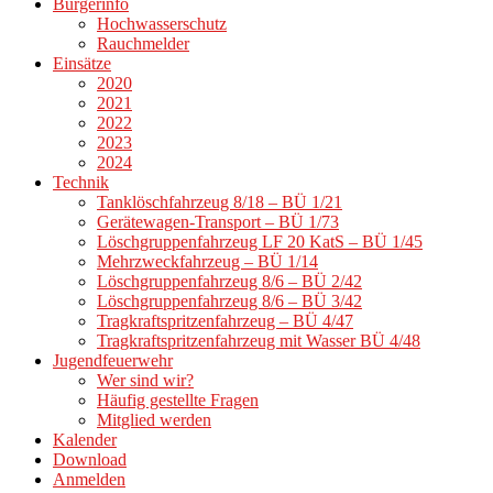
Bürgerinfo
Hochwasserschutz
Rauchmelder
Einsätze
2020
2021
2022
2023
2024
Technik
Tanklöschfahrzeug 8/18 – BÜ 1/21
Gerätewagen-Transport – BÜ 1/73
Löschgruppenfahrzeug LF 20 KatS – BÜ 1/45
Mehrzweckfahrzeug – BÜ 1/14
Löschgruppenfahrzeug 8/6 – BÜ 2/42
Löschgruppenfahrzeug 8/6 – BÜ 3/42
Tragkraftspritzenfahrzeug – BÜ 4/47
Tragkraftspritzenfahrzeug mit Wasser BÜ 4/48
Jugendfeuerwehr
Wer sind wir?
Häufig gestellte Fragen
Mitglied werden
Kalender
Download
Anmelden