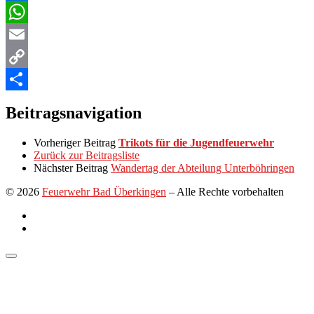
Facebook
WhatsApp
Email
Copy
Link
Teilen
Beitragsnavigation
Vorheriger Beitrag
Trikots für die Jugendfeuerwehr
Zurück zur Beitragsliste
Nächster Beitrag
Wandertag der Abteilung Unterböhringen
© 2026
Feuerwehr Bad Überkingen
–
Alle Rechte vorbehalten