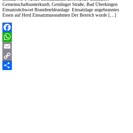
Gemeinschaftsunterkunft, Geislinger Straße, Bad Überkingen
Einsatzstichwort Brandmeldeanlage Einsatzlage angebranntes
Essen auf Herd Einsatzmassnahmen Der Bereich wurde […]
Facebook
WhatsApp
Email
Copy
Link
Teilen