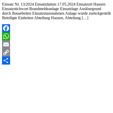
Einsatz Nr. 13/2024 Einsatzdatum 17.05.2024 Einsatzort Hausen
Einsatzstichwort Brandmeldeanlage Einsatzlage Auslösegrund
durch Bauarbeiten Einsatzmassnahmen Anlage wurde zurückgestellt
Beteiligte Einheiten Abteilung Hausen, Abteilung […]
Facebook
WhatsApp
Email
Copy
Link
Teilen