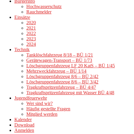
Bürgerinfo
Hochwasserschutz
Rauchmelder
Einsätze
2020
2021
2022
2023
2024
Technik
Tanklöschfahrzeug 8/18 – BÜ 1/21
Gerätewagen-Transport – BÜ 1/73
Löschgruppenfahrzeug LF 20 KatS – BÜ 1/45
Mehrzweckfahrzeug – BÜ 1/14
Löschgruppenfahrzeug 8/6 – BÜ 2/42
Löschgruppenfahrzeug 8/6 – BÜ 3/42
Tragkraftspritzenfahrzeug – BÜ 4/47
Tragkraftspritzenfahrzeug mit Wasser BÜ 4/48
Jugendfeuerwehr
Wer sind wir?
Häufig gestellte Fragen
Mitglied werden
Kalender
Download
Anmelden