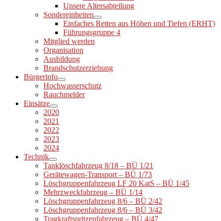
Unsere Altersabteilung
Sondereinheiten
Einfaches Retten aus Höhen und Tiefen (ERHT)
Führungsgruppe 4
Mitglied werden
Organisation
Ausbildung
Brandschutzerziehung
Bürgerinfo
Hochwasserschutz
Rauchmelder
Einsätze
2020
2021
2022
2023
2024
Technik
Tanklöschfahrzeug 8/18 – BÜ 1/21
Gerätewagen-Transport – BÜ 1/73
Löschgruppenfahrzeug LF 20 KatS – BÜ 1/45
Mehrzweckfahrzeug – BÜ 1/14
Löschgruppenfahrzeug 8/6 – BÜ 2/42
Löschgruppenfahrzeug 8/6 – BÜ 3/42
Tragkraftspritzenfahrzeug – BÜ 4/47