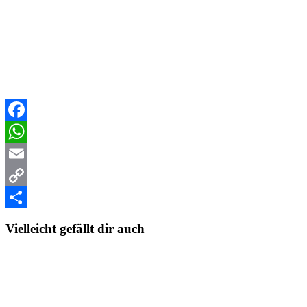
Facebook
WhatsApp
Email
Copy
Link
Teilen
Vielleicht gefällt dir auch