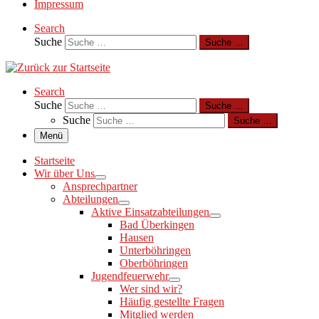
Impressum
Search
Suche
Suche …
Search
Suche
Suche …
Suche
Suche …
Menü
Startseite
Wir über Uns
Ansprechpartner
Abteilungen
Aktive Einsatzabteilungen
Bad Überkingen
Hausen
Unterböhringen
Oberböhringen
Jugendfeuerwehr
Wer sind wir?
Häufig gestellte Fragen
Mitglied werden