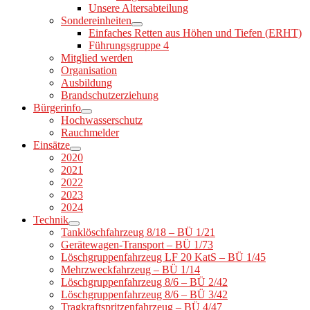
Unsere Altersabteilung
Sondereinheiten
Einfaches Retten aus Höhen und Tiefen (ERHT)
Führungsgruppe 4
Mitglied werden
Organisation
Ausbildung
Brandschutzerziehung
Bürgerinfo
Hochwasserschutz
Rauchmelder
Einsätze
2020
2021
2022
2023
2024
Technik
Tanklöschfahrzeug 8/18 – BÜ 1/21
Gerätewagen-Transport – BÜ 1/73
Löschgruppenfahrzeug LF 20 KatS – BÜ 1/45
Mehrzweckfahrzeug – BÜ 1/14
Löschgruppenfahrzeug 8/6 – BÜ 2/42
Löschgruppenfahrzeug 8/6 – BÜ 3/42
Tragkraftspritzenfahrzeug – BÜ 4/47