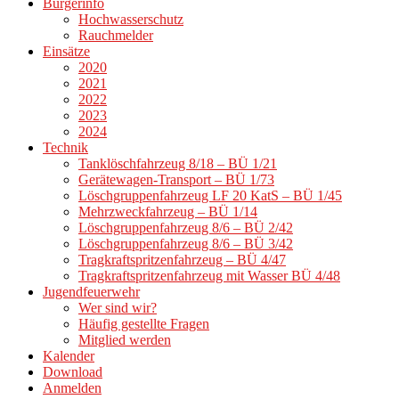
Bürgerinfo
Hochwasserschutz
Rauchmelder
Einsätze
2020
2021
2022
2023
2024
Technik
Tanklöschfahrzeug 8/18 – BÜ 1/21
Gerätewagen-Transport – BÜ 1/73
Löschgruppenfahrzeug LF 20 KatS – BÜ 1/45
Mehrzweckfahrzeug – BÜ 1/14
Löschgruppenfahrzeug 8/6 – BÜ 2/42
Löschgruppenfahrzeug 8/6 – BÜ 3/42
Tragkraftspritzenfahrzeug – BÜ 4/47
Tragkraftspritzenfahrzeug mit Wasser BÜ 4/48
Jugendfeuerwehr
Wer sind wir?
Häufig gestellte Fragen
Mitglied werden
Kalender
Download
Anmelden