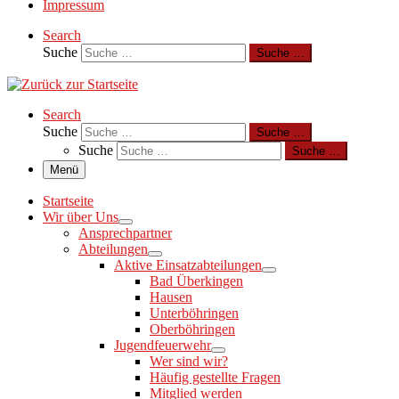
Impressum
Search
Suche
Suche …
Search
Suche
Suche …
Suche
Suche …
Menü
Startseite
Wir über Uns
Ansprechpartner
Abteilungen
Aktive Einsatzabteilungen
Bad Überkingen
Hausen
Unterböhringen
Oberböhringen
Jugendfeuerwehr
Wer sind wir?
Häufig gestellte Fragen
Mitglied werden