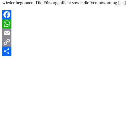
wieder begonnen. Die Fürsorgepflicht sowie die Verantwortung […]
Facebook
WhatsApp
Email
Copy
Link
Teilen