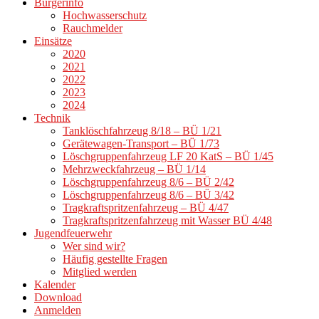
Bürgerinfo
Hochwasserschutz
Rauchmelder
Einsätze
2020
2021
2022
2023
2024
Technik
Tanklöschfahrzeug 8/18 – BÜ 1/21
Gerätewagen-Transport – BÜ 1/73
Löschgruppenfahrzeug LF 20 KatS – BÜ 1/45
Mehrzweckfahrzeug – BÜ 1/14
Löschgruppenfahrzeug 8/6 – BÜ 2/42
Löschgruppenfahrzeug 8/6 – BÜ 3/42
Tragkraftspritzenfahrzeug – BÜ 4/47
Tragkraftspritzenfahrzeug mit Wasser BÜ 4/48
Jugendfeuerwehr
Wer sind wir?
Häufig gestellte Fragen
Mitglied werden
Kalender
Download
Anmelden