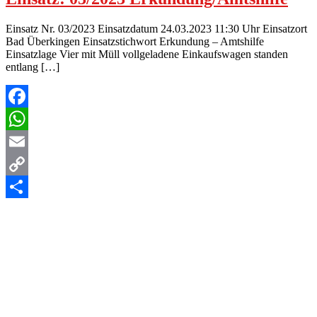
Einsatz Nr. 03/2023 Einsatzdatum 24.03.2023 11:30 Uhr Einsatzort
Bad Überkingen Einsatzstichwort Erkundung – Amtshilfe
Einsatzlage Vier mit Müll vollgeladene Einkaufswagen standen
entlang […]
Facebook
WhatsApp
Email
Copy
Link
Teilen