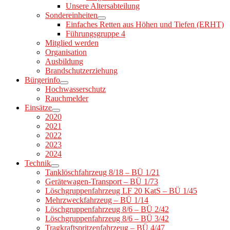
Unsere Altersabteilung
Sondereinheiten
Einfaches Retten aus Höhen und Tiefen (ERHT)
Führungsgruppe 4
Mitglied werden
Organisation
Ausbildung
Brandschutzerziehung
Bürgerinfo
Hochwasserschutz
Rauchmelder
Einsätze
2020
2021
2022
2023
2024
Technik
Tanklöschfahrzeug 8/18 – BÜ 1/21
Gerätewagen-Transport – BÜ 1/73
Löschgruppenfahrzeug LF 20 KatS – BÜ 1/45
Mehrzweckfahrzeug – BÜ 1/14
Löschgruppenfahrzeug 8/6 – BÜ 2/42
Löschgruppenfahrzeug 8/6 – BÜ 3/42
Tragkraftspritzenfahrzeug – BÜ 4/47