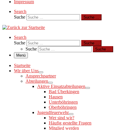
Impressum
Search
Suche
Suche …
Search
Suche
Suche …
Suche
Suche …
Menü
Startseite
Wir über Uns
Ansprechpartner
Abteilungen
Aktive Einsatzabteilungen
Bad Überkingen
Hausen
Unterböhringen
Oberböhringen
Jugendfeuerwehr
Wer sind wir?
Häufig gestellte Fragen
Mitglied werden