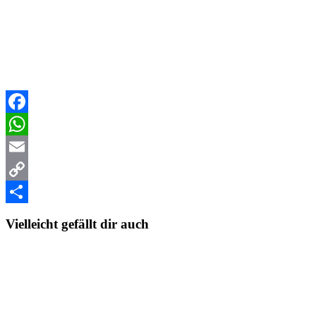
Facebook
WhatsApp
Email
Copy
Link
Teilen
Vielleicht gefällt dir auch