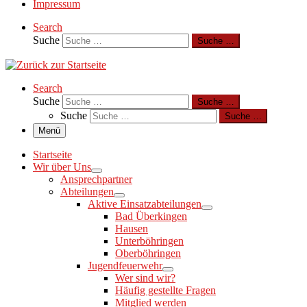
Impressum
Search
Suche
Suche …
Search
Suche
Suche …
Suche
Suche …
Menü
Startseite
Wir über Uns
Ansprechpartner
Abteilungen
Aktive Einsatzabteilungen
Bad Überkingen
Hausen
Unterböhringen
Oberböhringen
Jugendfeuerwehr
Wer sind wir?
Häufig gestellte Fragen
Mitglied werden