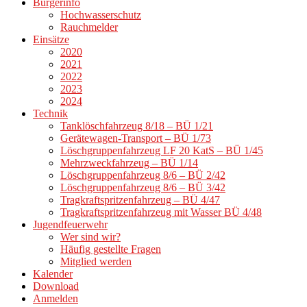
Bürgerinfo
Hochwasserschutz
Rauchmelder
Einsätze
2020
2021
2022
2023
2024
Technik
Tanklöschfahrzeug 8/18 – BÜ 1/21
Gerätewagen-Transport – BÜ 1/73
Löschgruppenfahrzeug LF 20 KatS – BÜ 1/45
Mehrzweckfahrzeug – BÜ 1/14
Löschgruppenfahrzeug 8/6 – BÜ 2/42
Löschgruppenfahrzeug 8/6 – BÜ 3/42
Tragkraftspritzenfahrzeug – BÜ 4/47
Tragkraftspritzenfahrzeug mit Wasser BÜ 4/48
Jugendfeuerwehr
Wer sind wir?
Häufig gestellte Fragen
Mitglied werden
Kalender
Download
Anmelden