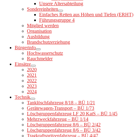
Unsere Altersabteilung
Sondereinheiten
Einfaches Retten aus Höhen und Tiefen (ERHT)
Führungsgruppe 4
Mitglied werden
Organisation
Ausbildung
Brandschutzerziehung
Bürgerinfo
Hochwasserschutz
Rauchmelder
Einsätze
2020
2021
2022
2023
2024
Technik
Tanklöschfahrzeug 8/18 – BÜ 1/21
Gerätewagen-Transport – BÜ 1/73
Löschgruppenfahrzeug LF 20 KatS – BÜ 1/45
Mehrzweckfahrzeug – BÜ 1/14
Löschgruppenfahrzeug 8/6 – BÜ 2/42
Löschgruppenfahrzeug 8/6 – BÜ 3/42
Tragkraftspritzenfahrzeug – BÜ 4/47