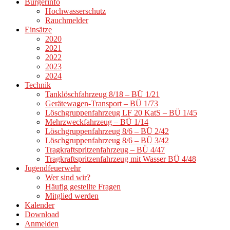
Bürgerinfo
Hochwasserschutz
Rauchmelder
Einsätze
2020
2021
2022
2023
2024
Technik
Tanklöschfahrzeug 8/18 – BÜ 1/21
Gerätewagen-Transport – BÜ 1/73
Löschgruppenfahrzeug LF 20 KatS – BÜ 1/45
Mehrzweckfahrzeug – BÜ 1/14
Löschgruppenfahrzeug 8/6 – BÜ 2/42
Löschgruppenfahrzeug 8/6 – BÜ 3/42
Tragkraftspritzenfahrzeug – BÜ 4/47
Tragkraftspritzenfahrzeug mit Wasser BÜ 4/48
Jugendfeuerwehr
Wer sind wir?
Häufig gestellte Fragen
Mitglied werden
Kalender
Download
Anmelden