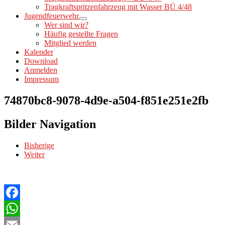
Tragkraftspritzenfahrzeug mit Wasser BÜ 4/48
Jugendfeuerwehr
Wer sind wir?
Häufig gestellte Fragen
Mitglied werden
Kalender
Download
Anmelden
Impressum
74870bc8-9078-4d9e-a504-f851e251e2fb
Bilder Navigation
Bisherige
Weiter
Facebook
WhatsApp