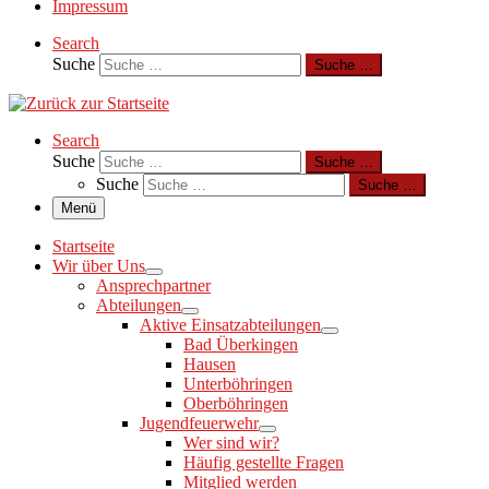
Impressum
Search
Suche
Suche …
Search
Suche
Suche …
Suche
Suche …
Menü
Startseite
Wir über Uns
Ansprechpartner
Abteilungen
Aktive Einsatzabteilungen
Bad Überkingen
Hausen
Unterböhringen
Oberböhringen
Jugendfeuerwehr
Wer sind wir?
Häufig gestellte Fragen
Mitglied werden