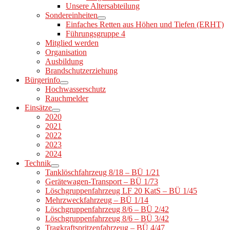
Unsere Altersabteilung
Sondereinheiten
Einfaches Retten aus Höhen und Tiefen (ERHT)
Führungsgruppe 4
Mitglied werden
Organisation
Ausbildung
Brandschutzerziehung
Bürgerinfo
Hochwasserschutz
Rauchmelder
Einsätze
2020
2021
2022
2023
2024
Technik
Tanklöschfahrzeug 8/18 – BÜ 1/21
Gerätewagen-Transport – BÜ 1/73
Löschgruppenfahrzeug LF 20 KatS – BÜ 1/45
Mehrzweckfahrzeug – BÜ 1/14
Löschgruppenfahrzeug 8/6 – BÜ 2/42
Löschgruppenfahrzeug 8/6 – BÜ 3/42
Tragkraftspritzenfahrzeug – BÜ 4/47