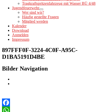
Tragkraftspritzenfahrzeug mit Wasser BÜ 4/48
Jugendfeuerwehr
Wer sind wir?
Häufig gestellte Fragen
Mitglied werden
Kalender
Download
Anmelden
Impressum
897FFF0F-3224-4C0F-A95C-
D1BA5191D4BE
Bilder Navigation
Facebook