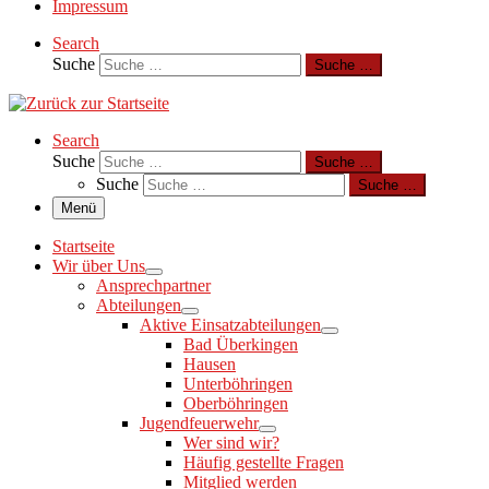
Impressum
Search
Suche
Suche …
Search
Suche
Suche …
Suche
Suche …
Menü
Startseite
Wir über Uns
Ansprechpartner
Abteilungen
Aktive Einsatzabteilungen
Bad Überkingen
Hausen
Unterböhringen
Oberböhringen
Jugendfeuerwehr
Wer sind wir?
Häufig gestellte Fragen
Mitglied werden