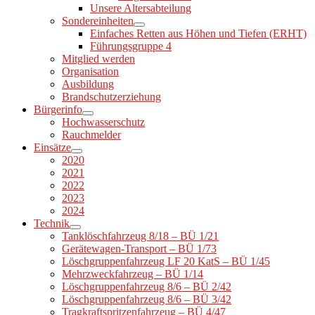
Unsere Altersabteilung
Sondereinheiten
Einfaches Retten aus Höhen und Tiefen (ERHT)
Führungsgruppe 4
Mitglied werden
Organisation
Ausbildung
Brandschutzerziehung
Bürgerinfo
Hochwasserschutz
Rauchmelder
Einsätze
2020
2021
2022
2023
2024
Technik
Tanklöschfahrzeug 8/18 – BÜ 1/21
Gerätewagen-Transport – BÜ 1/73
Löschgruppenfahrzeug LF 20 KatS – BÜ 1/45
Mehrzweckfahrzeug – BÜ 1/14
Löschgruppenfahrzeug 8/6 – BÜ 2/42
Löschgruppenfahrzeug 8/6 – BÜ 3/42
Tragkraftspritzenfahrzeug – BÜ 4/47