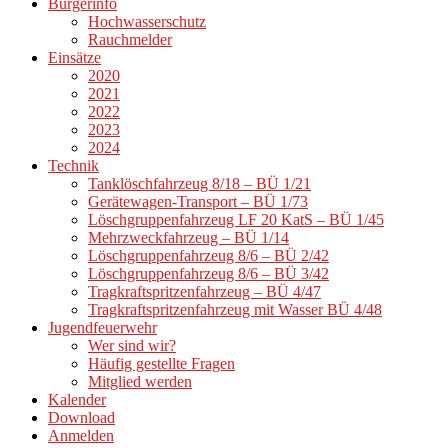
Bürgerinfo
Hochwasserschutz
Rauchmelder
Einsätze
2020
2021
2022
2023
2024
Technik
Tanklöschfahrzeug 8/18 – BÜ 1/21
Gerätewagen-Transport – BÜ 1/73
Löschgruppenfahrzeug LF 20 KatS – BÜ 1/45
Mehrzweckfahrzeug – BÜ 1/14
Löschgruppenfahrzeug 8/6 – BÜ 2/42
Löschgruppenfahrzeug 8/6 – BÜ 3/42
Tragkraftspritzenfahrzeug – BÜ 4/47
Tragkraftspritzenfahrzeug mit Wasser BÜ 4/48
Jugendfeuerwehr
Wer sind wir?
Häufig gestellte Fragen
Mitglied werden
Kalender
Download
Anmelden