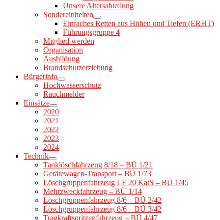
Unsere Altersabteilung
Sondereinheiten
Einfaches Retten aus Höhen und Tiefen (ERHT)
Führungsgruppe 4
Mitglied werden
Organisation
Ausbildung
Brandschutzerziehung
Bürgerinfo
Hochwasserschutz
Rauchmelder
Einsätze
2020
2021
2022
2023
2024
Technik
Tanklöschfahrzeug 8/18 – BÜ 1/21
Gerätewagen-Transport – BÜ 1/73
Löschgruppenfahrzeug LF 20 KatS – BÜ 1/45
Mehrzweckfahrzeug – BÜ 1/14
Löschgruppenfahrzeug 8/6 – BÜ 2/42
Löschgruppenfahrzeug 8/6 – BÜ 3/42
Tragkraftspritzenfahrzeug – BÜ 4/47