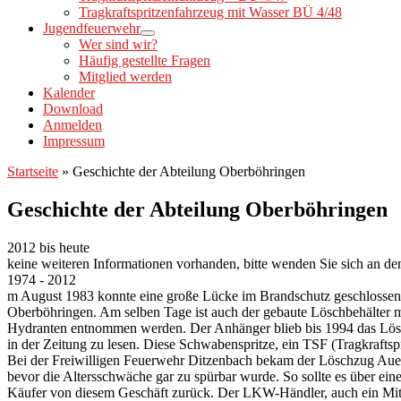
Tragkraftspritzenfahrzeug mit Wasser BÜ 4/48
Jugendfeuerwehr
Wer sind wir?
Häufig gestellte Fragen
Mitglied werden
Kalender
Download
Anmelden
Impressum
Startseite
»
Geschichte der Abteilung Oberböhringen
Geschichte der Abteilung Oberböhringen
2012 bis heute
keine weiteren Informationen vorhanden, bitte wenden Sie sich an 
1974 - 2012
m August 1983 konnte eine große Lücke im Brandschutz geschlossen
Oberböhringen. Am selben Tage ist auch der gebaute Löschbehälter 
Hydranten entnommen werden. Der Anhänger blieb bis 1994 das Lösch
in der Zeitung zu lesen. Diese Schwabenspritze, ein TSF (Tragkraftsp
Bei der Freiwilligen Feuerwehr Ditzenbach bekam der Löschzug Auend
bevor die Altersschwäche gar zu spürbar wurde. So sollte es über e
Käufer von diesem Geschäft zurück. Der LKW-Händler, auch ein Mitg