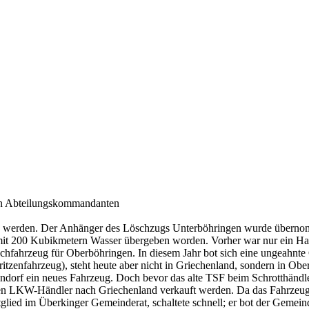
den Abteilungskommandanten
 werden. Der Anhänger des Löschzugs Unterböhringen wurde übernomm
mit 200 Kubikmetern Wasser übergeben worden. Vorher war nur ein Ha
fahrzeug für Oberböhringen. In diesem Jahr bot sich eine ungeahnte C
ritzenfahrzeug), steht heute aber nicht in Griechenland, sondern in Ob
orf ein neues Fahrzeug. Doch bevor das alte TSF beim Schrotthändler 
inen LKW-Händler nach Griechenland verkauft werden. Da das Fahrzeug 
lied im Überkinger Gemeinderat, schaltete schnell; er bot der Gemein