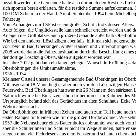
bezahlt werden, die Gemeinde hätte also nur noch den Rest des Preis
sich spontan bereit erklärten, für die restliche Summe aufzukommen.
100 DM Schein in der Hand. Am 4. September 1994 beim Michelbergfe
Fahrzeug.
Vom Anhänger zum TSF ist es ein großer Schritt, trotz dessen Alter
Auto folgen, die Unglücksstelle kann schneller erreicht werden und
Anlagen des Golfplatzes auch größere Gebäude außerhalb Oberböhringe
Wie bei den anderen Löschzügen ebenfalls, hilft man sich gegenseiti
von 1994 in Bad Überkingen. Außer Hausen und Unterböhringen war au
2008 wurde dann die Fahrzeugsituation durch die Beschaffung eine
der dortige Löschzug Oberwälden aufgelöst worden war.
Im Jahre 2012 geht dann ein lange gehegter Wunsch in Erfüllung – d
Oberböhringen die Umbaumaßnahme.
1956 - 1974
Kleinster Ortsteil unserer Gesamtgemeinde Bad Überkingen ist Oberbö
Mit insgesamt 18 Mann liegt er aber noch vor den Löschzügen Hause
Feuerwehr. Bad Überkingen hat zwar mit 26 Männern den stärksten L
Natürlich wurde bei Einsätzen schon früher immer im Rahmen des Mög
Ursprünglich befand sich das Gerätehaus im alten Schulhaus, Ecke V
Wehrmänner noch.
Da Oberböhringen in früheren Zeiten und auch zum Teil heute noch vo
ersten Ranges für kleinen wie für die großen Dorfbewohner. Wie seh
1957 die Nebenscheuer eines Bauernhofes abbrannte, war auch vom S
aber die Schülerinnen und Schüler nicht im Wege stünden, hatte er s
stiegen ohne viel Federlesens aus dem Fenster und schauten eben auc