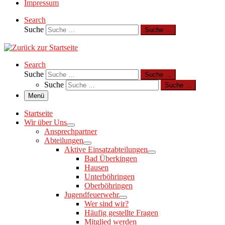
Impressum
Search
Suche
Suche …
Search
Suche
Suche …
Suche
Suche …
Menü
Startseite
Wir über Uns
Ansprechpartner
Abteilungen
Aktive Einsatzabteilungen
Bad Überkingen
Hausen
Unterböhringen
Oberböhringen
Jugendfeuerwehr
Wer sind wir?
Häufig gestellte Fragen
Mitglied werden