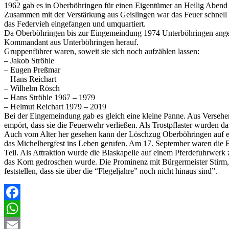
1962 gab es in Oberböhringen für einen Eigentümer an Heilig Abend 
Zusammen mit der Verstärkung aus Geislingen war das Feuer schnell
das Federvieh eingefangen und umquartiert.
Da Oberböhringen bis zur Eingemeindung 1974 Unterböhringen angeh
Kommandant aus Unterböhringen herauf.
Gruppenführer waren, soweit sie sich noch aufzählen lassen:
– Jakob Ströhle
– Eugen Preßmar
– Hans Reichart
– Wilhelm Rösch
– Hans Ströhle 1967 – 1979
– Helmut Reichart 1979 – 2019
Bei der Eingemeindung gab es gleich eine kleine Panne. Aus Verse
empört, dass sie die Feuerwehr verließen. Als Trostpflaster wurden 
Auch vom Alter her gesehen kann der Löschzug Oberböhringen auf ei
das Michelbergfest ins Leben gerufen. Am 17. September waren die 
Teil. Als Attraktion wurde die Blaskapelle auf einem Pferdefuhrwerk 
das Korn gedroschen wurde. Die Prominenz mit Bürgermeister Stirm
feststellen, dass sie über die “Flegeljahre” noch nicht hinaus sind”.
Facebook
WhatsApp