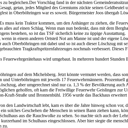
es zu begleichen.Der Vorschlag fand in der nächsten Gemeinderatssitz
 Gesagt, getan, jedes Mitglied des Gremiums zückte seinen Geldbeutel
st in Oberböhringen war es soweit. Bürgermeister Joos übergab Lösch
s. Es muss kein Traktor kommen, um den Anhänger zu ziehen, die Feue
 das alles auf einen Schlag. Wenn man nun bedenkt, dass mit dem Berg
ns bestehen, so ist das TSF sicherlich keine zu üppige Ausstattung.
g, wenn in einem anderen Ortsteil Not am Manne ist und der eigene Lö
ch Oberböhringen mit dabei und so ist auch dieser Löschzug mit sein
s gebrauchten Tragkraftspritzenfahrzeuges nochmals verbessert. Die
as Feuerwehrgerätehaus wird umgebaut. In mehreren hundert Stunden E
hringen auf dem Michelsberg. Jetzt könnte vermutet werden, dass somi
n und Unterböhringen mit jeweils 17 Feuerwehrmännern. Prozentuell 
öschzug, aber umgerechnet sind nur ca. 1,3 % der Bevölkerung auch 
lichen geholfen, oft kam die Freiwillige Feuerwehr Geislingen zur Un
on-Kraft-Straße und Bronnenbühl. 1956 wurde das Backhaus erweitert 
n den Landwirtschaft lebt, kam es über die Jahre hinweg schon vor, d
r ein solches Geschehen die Menschen in seinen Bann ziehen kann, kön
chulhaus aus die Rauchwolke zu sehen. So machte sich auch der Lehre
ie kurzerhand im Schulhaus eingeschlossen. Aber hier siegte die mensc
h zu.