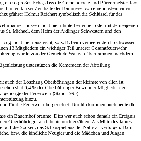
ung ein so großes Echo, dass die Gemeinderäte und Bürgermeister Joos
 und binnen kurzer Zeit hatte der Kämmerer von einem jedem einen
zugführer Helmut Reichart symbolisch die Schlüssel für das
rwehrmänner müssen nicht mehr hinterherrennen oder mit dem eigenen
haus St. Michael, dem Heim der Aidlinger Schwestern und den
schzug nicht mehr ausreicht, so z. B. beim verheerenden Hochwasser
en 13 Mitgliedern ein wichtiger Teil unserer Gesamtfeuerwehr.
ses Fahrzeug wurde von der Gemeinde Wangen übernommen, nachdem
igenleistung unterstützen die Kameraden der Abteilung
t auch der Löschzug Oberböhringen der kleinste von allen ist.
gesehen sind 6,4 % der Oberböhringer Bewohner Mitglieder der
Angehörige der Feuerwehr (Stand 1995).
terstützung hinzu.
und für die Feuerwehr hergerichtet. Dorthin kommen auch heute die
ass ein Bauernhof brannte. Dies war auch schon damals ein Ereignis
nen Oberböhringer auch heute noch erzählen. Als Mitte des Jahres
r auf die Socken, das Schauspiel aus der Nähe zu verfolgen. Damit
hliche, bzw. die kindliche Neugier und die Mädchen und Jungen