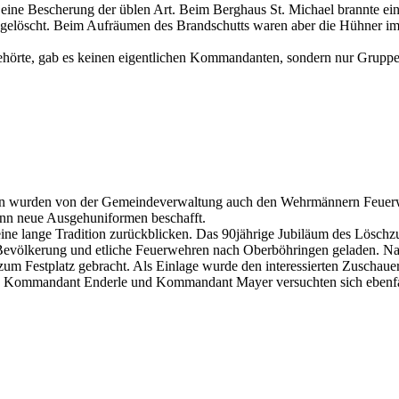
eine Bescherung der üblen Art. Beim Berghaus St. Michael brannte ei
 gelöscht. Beim Aufräumen des Brandschutts waren aber die Hühner im
örte, gab es keinen eigentlichen Kommandanten, sondern nur Gruppen
hen wurden von der Gemeindeverwaltung auch den Wehrmännern Feuerwe
dann neue Ausgehuniformen beschafft.
ne lange Tradition zurückblicken. Das 90jährige Jubiläum des Löschz
Bevölkerung und etliche Feuerwehren nach Oberböhringen geladen. Nach
zum Festplatz gebracht. Als Einlage wurde den interessierten Zuschauer
, Kommandant Enderle und Kommandant Mayer versuchten sich ebenfal