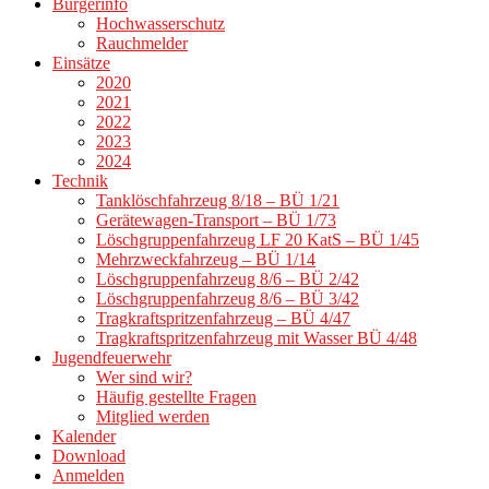
Bürgerinfo
Hochwasserschutz
Rauchmelder
Einsätze
2020
2021
2022
2023
2024
Technik
Tanklöschfahrzeug 8/18 – BÜ 1/21
Gerätewagen-Transport – BÜ 1/73
Löschgruppenfahrzeug LF 20 KatS – BÜ 1/45
Mehrzweckfahrzeug – BÜ 1/14
Löschgruppenfahrzeug 8/6 – BÜ 2/42
Löschgruppenfahrzeug 8/6 – BÜ 3/42
Tragkraftspritzenfahrzeug – BÜ 4/47
Tragkraftspritzenfahrzeug mit Wasser BÜ 4/48
Jugendfeuerwehr
Wer sind wir?
Häufig gestellte Fragen
Mitglied werden
Kalender
Download
Anmelden