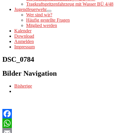
Tragkraftspritzenfahrzeug mit Wasser BÜ 4/48
Jugendfeuerwehr
Wer sind wir?
Häufig gestellte Fragen
Mitglied werden
Kalender
Download
Anmelden
Impressum
DSC_0784
Bilder Navigation
Bisherige
Facebook
WhatsApp