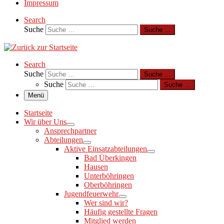
Impressum
Search
Suche
Suche …
Search
Suche
Suche …
Suche
Suche …
Menü
Startseite
Wir über Uns
Ansprechpartner
Abteilungen
Aktive Einsatzabteilungen
Bad Überkingen
Hausen
Unterböhringen
Oberböhringen
Jugendfeuerwehr
Wer sind wir?
Häufig gestellte Fragen
Mitglied werden