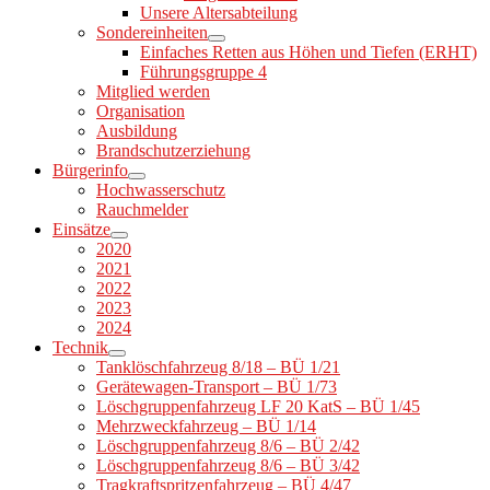
Unsere Altersabteilung
Sondereinheiten
Einfaches Retten aus Höhen und Tiefen (ERHT)
Führungsgruppe 4
Mitglied werden
Organisation
Ausbildung
Brandschutzerziehung
Bürgerinfo
Hochwasserschutz
Rauchmelder
Einsätze
2020
2021
2022
2023
2024
Technik
Tanklöschfahrzeug 8/18 – BÜ 1/21
Gerätewagen-Transport – BÜ 1/73
Löschgruppenfahrzeug LF 20 KatS – BÜ 1/45
Mehrzweckfahrzeug – BÜ 1/14
Löschgruppenfahrzeug 8/6 – BÜ 2/42
Löschgruppenfahrzeug 8/6 – BÜ 3/42
Tragkraftspritzenfahrzeug – BÜ 4/47