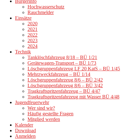
Bürgerinfo
Hochwasserschutz
Rauchmelder
Einsätze
2020
2021
2022
2023
2024
Technik
Tanklöschfahrzeug 8/18 – BÜ 1/21
Gerätewagen-Transport – BÜ 1/73
Löschgruppenfahrzeug LF 20 KatS – BÜ 1/45
Mehrzweckfahrzeug – BÜ 1/14
Löschgruppenfahrzeug 8/6 – BÜ 2/42
Löschgruppenfahrzeug 8/6 – BÜ 3/42
Tragkraftspritzenfahrzeug – BÜ 4/47
Tragkraftspritzenfahrzeug mit Wasser BÜ 4/48
Jugendfeuerwehr
Wer sind wir?
Häufig gestellte Fragen
Mitglied werden
Kalender
Download
Anmelden