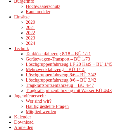
Bürgerinfo
Hochwasserschutz
Rauchmelder
Einsätze
2020
2021
2022
2023
2024
Technik
Tanklöschfahrzeug 8/18 – BÜ 1/21
Gerätewagen-Transport – BÜ 1/73
Löschgruppenfahrzeug LF 20 KatS – BÜ 1/45
Mehrzweckfahrzeug – BÜ 1/14
Löschgruppenfahrzeug 8/6 – BÜ 2/42
Löschgruppenfahrzeug 8/6 – BÜ 3/42
Tragkraftspritzenfahrzeug – BÜ 4/47
Tragkraftspritzenfahrzeug mit Wasser BÜ 4/48
Jugendfeuerwehr
Wer sind wir?
Häufig gestellte Fragen
Mitglied werden
Kalender
Download
Anmelden