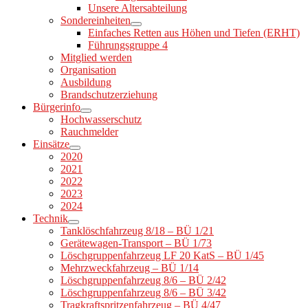
Unsere Altersabteilung
Sondereinheiten
Einfaches Retten aus Höhen und Tiefen (ERHT)
Führungsgruppe 4
Mitglied werden
Organisation
Ausbildung
Brandschutzerziehung
Bürgerinfo
Hochwasserschutz
Rauchmelder
Einsätze
2020
2021
2022
2023
2024
Technik
Tanklöschfahrzeug 8/18 – BÜ 1/21
Gerätewagen-Transport – BÜ 1/73
Löschgruppenfahrzeug LF 20 KatS – BÜ 1/45
Mehrzweckfahrzeug – BÜ 1/14
Löschgruppenfahrzeug 8/6 – BÜ 2/42
Löschgruppenfahrzeug 8/6 – BÜ 3/42
Tragkraftspritzenfahrzeug – BÜ 4/47