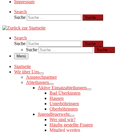
Impressum
Search
Suche
Suche …
Search
Suche
Suche …
Suche
Suche …
Menü
Startseite
Wir über Uns
Ansprechpartner
Abteilungen
Aktive Einsatzabteilungen
Bad Überkingen
Hausen
Unterböhringen
Oberböhringen
Jugendfeuerwehr
Wer sind wir?
Häufig gestellte Fragen
Mitglied werden