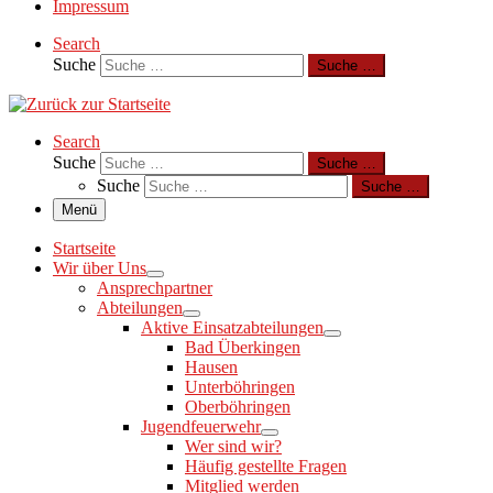
Impressum
Search
Suche
Suche …
Search
Suche
Suche …
Suche
Suche …
Menü
Startseite
Wir über Uns
Ansprechpartner
Abteilungen
Aktive Einsatzabteilungen
Bad Überkingen
Hausen
Unterböhringen
Oberböhringen
Jugendfeuerwehr
Wer sind wir?
Häufig gestellte Fragen
Mitglied werden