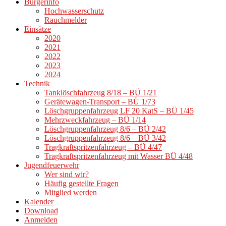
Bürgerinfo
Hochwasserschutz
Rauchmelder
Einsätze
2020
2021
2022
2023
2024
Technik
Tanklöschfahrzeug 8/18 – BÜ 1/21
Gerätewagen-Transport – BÜ 1/73
Löschgruppenfahrzeug LF 20 KatS – BÜ 1/45
Mehrzweckfahrzeug – BÜ 1/14
Löschgruppenfahrzeug 8/6 – BÜ 2/42
Löschgruppenfahrzeug 8/6 – BÜ 3/42
Tragkraftspritzenfahrzeug – BÜ 4/47
Tragkraftspritzenfahrzeug mit Wasser BÜ 4/48
Jugendfeuerwehr
Wer sind wir?
Häufig gestellte Fragen
Mitglied werden
Kalender
Download
Anmelden