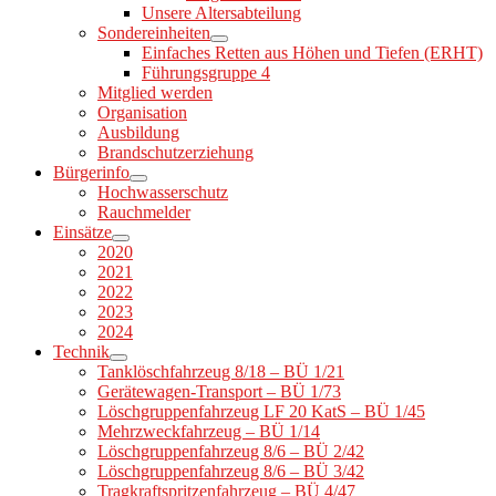
Unsere Altersabteilung
Sondereinheiten
Einfaches Retten aus Höhen und Tiefen (ERHT)
Führungsgruppe 4
Mitglied werden
Organisation
Ausbildung
Brandschutzerziehung
Bürgerinfo
Hochwasserschutz
Rauchmelder
Einsätze
2020
2021
2022
2023
2024
Technik
Tanklöschfahrzeug 8/18 – BÜ 1/21
Gerätewagen-Transport – BÜ 1/73
Löschgruppenfahrzeug LF 20 KatS – BÜ 1/45
Mehrzweckfahrzeug – BÜ 1/14
Löschgruppenfahrzeug 8/6 – BÜ 2/42
Löschgruppenfahrzeug 8/6 – BÜ 3/42
Tragkraftspritzenfahrzeug – BÜ 4/47