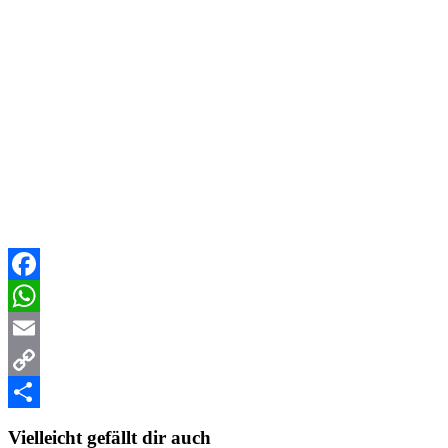
Facebook
WhatsApp
Email
Copy
Link
Teilen
Vielleicht gefällt dir auch