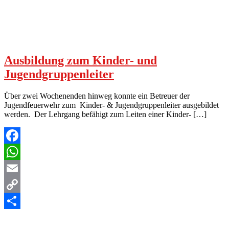
Ausbildung zum Kinder- und
Jugendgruppenleiter
Über zwei Wochenenden hinweg konnte ein Betreuer der
Jugendfeuerwehr zum Kinder- & Jugendgruppenleiter ausgebildet
werden. Der Lehrgang befähigt zum Leiten einer Kinder- […]
Facebook
WhatsApp
Email
Copy
Link
Teilen