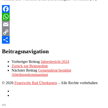
Facebook
WhatsApp
Email
Copy
Link
Teilen
Beitragsnavigation
Vorheriger Beitrag
Jahresbericht 2024
Zurück zur Beitragsliste
Nächster Beitrag
Gemeinderat bestätigt
Abteilungskommandant
© 2026
Feuerwehr Bad Überkingen
–
Alle Rechte vorbehalten