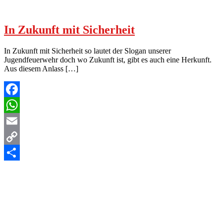
In Zukunft mit Sicherheit
In Zukunft mit Sicherheit so lautet der Slogan unserer
Jugendfeuerwehr doch wo Zukunft ist, gibt es auch eine Herkunft.
Aus diesem Anlass […]
Facebook
WhatsApp
Email
Copy
Link
Teilen