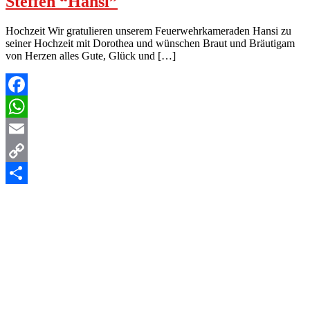
Steffen “Hansi”
Hochzeit Wir gratulieren unserem Feuerwehrkameraden Hansi zu
seiner Hochzeit mit Dorothea und wünschen Braut und Bräutigam
von Herzen alles Gute, Glück und […]
Facebook
WhatsApp
Email
Copy
Link
Teilen