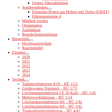
Unsere Altersabteilung
Sondereinheiten
Einfaches Retten aus Höhen und Tiefen (ERHT)
Führungsgruppe 4
Mitglied werden
Organisation
Ausbildung
Brandschutzerziehung
Bürgerinfo
Hochwasserschutz
Rauchmelder
Einsätze
2020
2021
2022
2023
2024
Technik
Tanklöschfahrzeug 8/18 – BÜ 1/21
Gerätewagen-Transport – BÜ 1/73
Löschgruppenfahrzeug LF 20 KatS – BÜ 1/45
Mehrzweckfahrzeug – BÜ 1/14
Löschgruppenfahrzeug 8/6 – BÜ 2/42
Löschgruppenfahrzeug 8/6 – BÜ 3/42
Tragkraftspritzenfahrzeug – BÜ 4/47