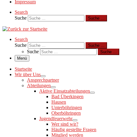
Impressum
Search
Suche
Suche …
Search
Suche
Suche …
Suche
Suche …
Menü
Startseite
Wir über Uns
Ansprechpartner
Abteilungen
Aktive Einsatzabteilungen
Bad Überkingen
Hausen
Unterböhringen
Oberböhringen
Jugendfeuerwehr
Wer sind wir?
Häufig gestellte Fragen
Mitglied werden