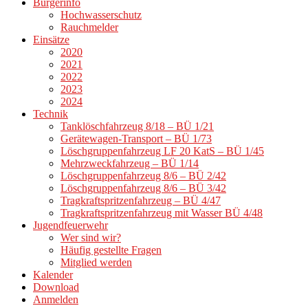
Bürgerinfo
Hochwasserschutz
Rauchmelder
Einsätze
2020
2021
2022
2023
2024
Technik
Tanklöschfahrzeug 8/18 – BÜ 1/21
Gerätewagen-Transport – BÜ 1/73
Löschgruppenfahrzeug LF 20 KatS – BÜ 1/45
Mehrzweckfahrzeug – BÜ 1/14
Löschgruppenfahrzeug 8/6 – BÜ 2/42
Löschgruppenfahrzeug 8/6 – BÜ 3/42
Tragkraftspritzenfahrzeug – BÜ 4/47
Tragkraftspritzenfahrzeug mit Wasser BÜ 4/48
Jugendfeuerwehr
Wer sind wir?
Häufig gestellte Fragen
Mitglied werden
Kalender
Download
Anmelden