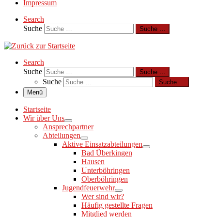
Impressum
Search
Suche
Suche …
Search
Suche
Suche …
Suche
Suche …
Menü
Startseite
Wir über Uns
Ansprechpartner
Abteilungen
Aktive Einsatzabteilungen
Bad Überkingen
Hausen
Unterböhringen
Oberböhringen
Jugendfeuerwehr
Wer sind wir?
Häufig gestellte Fragen
Mitglied werden