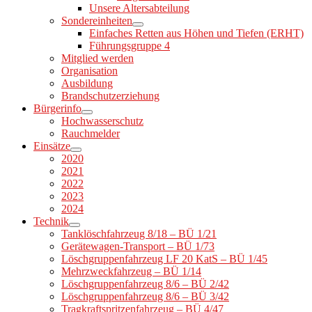
Unsere Altersabteilung
Sondereinheiten
Einfaches Retten aus Höhen und Tiefen (ERHT)
Führungsgruppe 4
Mitglied werden
Organisation
Ausbildung
Brandschutzerziehung
Bürgerinfo
Hochwasserschutz
Rauchmelder
Einsätze
2020
2021
2022
2023
2024
Technik
Tanklöschfahrzeug 8/18 – BÜ 1/21
Gerätewagen-Transport – BÜ 1/73
Löschgruppenfahrzeug LF 20 KatS – BÜ 1/45
Mehrzweckfahrzeug – BÜ 1/14
Löschgruppenfahrzeug 8/6 – BÜ 2/42
Löschgruppenfahrzeug 8/6 – BÜ 3/42
Tragkraftspritzenfahrzeug – BÜ 4/47