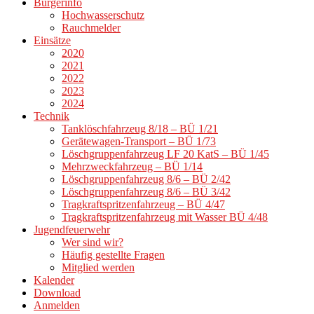
Bürgerinfo
Hochwasserschutz
Rauchmelder
Einsätze
2020
2021
2022
2023
2024
Technik
Tanklöschfahrzeug 8/18 – BÜ 1/21
Gerätewagen-Transport – BÜ 1/73
Löschgruppenfahrzeug LF 20 KatS – BÜ 1/45
Mehrzweckfahrzeug – BÜ 1/14
Löschgruppenfahrzeug 8/6 – BÜ 2/42
Löschgruppenfahrzeug 8/6 – BÜ 3/42
Tragkraftspritzenfahrzeug – BÜ 4/47
Tragkraftspritzenfahrzeug mit Wasser BÜ 4/48
Jugendfeuerwehr
Wer sind wir?
Häufig gestellte Fragen
Mitglied werden
Kalender
Download
Anmelden