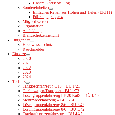
Unsere Altersabteilung
Sondereinheiten
Einfaches Retten aus Höhen und Tiefen (ERHT)
Führungsgruppe 4
Mitglied werden
Organisation
Ausbildung
Brandschutzerziehung
Bürgerinfo
Hochwasserschutz
Rauchmelder
Einsätze
2020
2021
2022
2023
2024
Technik
Tanklöschfahrzeug 8/18 – BÜ 1/21
Gerätewagen-Transport – BÜ 1/73
Löschgruppenfahrzeug LF 20 KatS – BÜ 1/45
Mehrzweckfahrzeug – BÜ 1/14
Löschgruppenfahrzeug 8/6 – BÜ 2/42
Löschgruppenfahrzeug 8/6 – BÜ 3/42
Tragkraftspritzenfahrzeug – BÜ 4/47