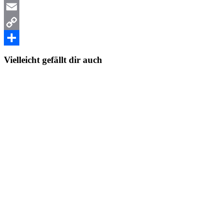
WhatsApp
Email
Copy
Link
Teilen
Vielleicht gefällt dir auch