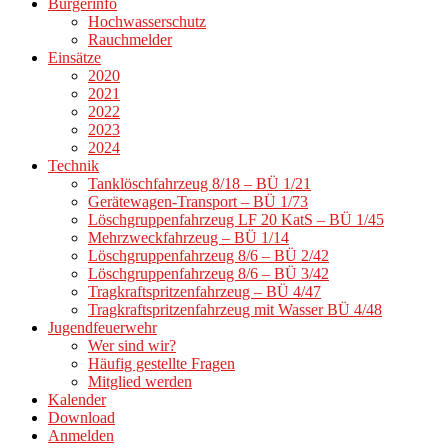
Bürgerinfo
Hochwasserschutz
Rauchmelder
Einsätze
2020
2021
2022
2023
2024
Technik
Tanklöschfahrzeug 8/18 – BÜ 1/21
Gerätewagen-Transport – BÜ 1/73
Löschgruppenfahrzeug LF 20 KatS – BÜ 1/45
Mehrzweckfahrzeug – BÜ 1/14
Löschgruppenfahrzeug 8/6 – BÜ 2/42
Löschgruppenfahrzeug 8/6 – BÜ 3/42
Tragkraftspritzenfahrzeug – BÜ 4/47
Tragkraftspritzenfahrzeug mit Wasser BÜ 4/48
Jugendfeuerwehr
Wer sind wir?
Häufig gestellte Fragen
Mitglied werden
Kalender
Download
Anmelden