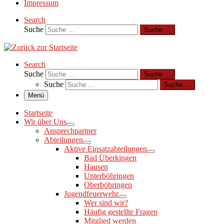
Impressum
Search
Suche
Suche …
Search
Suche
Suche …
Suche
Suche …
Menü
Startseite
Wir über Uns
Ansprechpartner
Abteilungen
Aktive Einsatzabteilungen
Bad Überkingen
Hausen
Unterböhringen
Oberböhringen
Jugendfeuerwehr
Wer sind wir?
Häufig gestellte Fragen
Mitglied werden