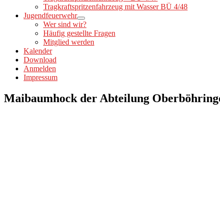
Tragkraftspritzenfahrzeug mit Wasser BÜ 4/48
Jugendfeuerwehr
Wer sind wir?
Häufig gestellte Fragen
Mitglied werden
Kalender
Download
Anmelden
Impressum
Maibaumhock der Abteilung Oberböhring