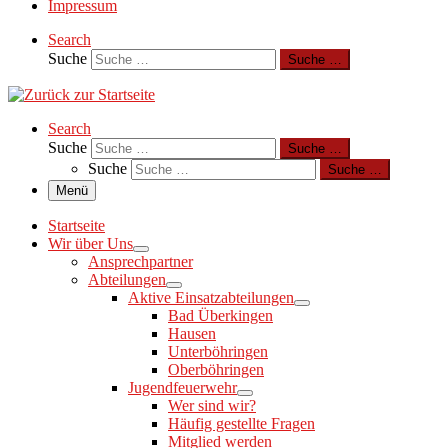
Impressum
Search
Suche
Suche …
Search
Suche
Suche …
Suche
Suche …
Menü
Startseite
Wir über Uns
Ansprechpartner
Abteilungen
Aktive Einsatzabteilungen
Bad Überkingen
Hausen
Unterböhringen
Oberböhringen
Jugendfeuerwehr
Wer sind wir?
Häufig gestellte Fragen
Mitglied werden