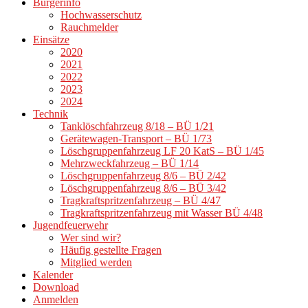
Bürgerinfo
Hochwasserschutz
Rauchmelder
Einsätze
2020
2021
2022
2023
2024
Technik
Tanklöschfahrzeug 8/18 – BÜ 1/21
Gerätewagen-Transport – BÜ 1/73
Löschgruppenfahrzeug LF 20 KatS – BÜ 1/45
Mehrzweckfahrzeug – BÜ 1/14
Löschgruppenfahrzeug 8/6 – BÜ 2/42
Löschgruppenfahrzeug 8/6 – BÜ 3/42
Tragkraftspritzenfahrzeug – BÜ 4/47
Tragkraftspritzenfahrzeug mit Wasser BÜ 4/48
Jugendfeuerwehr
Wer sind wir?
Häufig gestellte Fragen
Mitglied werden
Kalender
Download
Anmelden