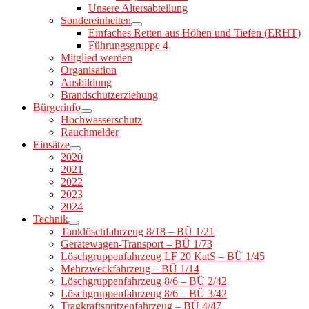
Unsere Altersabteilung
Sondereinheiten
Einfaches Retten aus Höhen und Tiefen (ERHT)
Führungsgruppe 4
Mitglied werden
Organisation
Ausbildung
Brandschutzerziehung
Bürgerinfo
Hochwasserschutz
Rauchmelder
Einsätze
2020
2021
2022
2023
2024
Technik
Tanklöschfahrzeug 8/18 – BÜ 1/21
Gerätewagen-Transport – BÜ 1/73
Löschgruppenfahrzeug LF 20 KatS – BÜ 1/45
Mehrzweckfahrzeug – BÜ 1/14
Löschgruppenfahrzeug 8/6 – BÜ 2/42
Löschgruppenfahrzeug 8/6 – BÜ 3/42
Tragkraftspritzenfahrzeug – BÜ 4/47