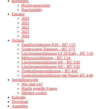
Bürgerinfo
Hochwasserschutz
Rauchmelder
Einsätze
2020
2021
2022
2023
2024
Technik
Tanklöschfahrzeug 8/18 – BÜ 1/21
Gerätewagen-Transport – BÜ 1/73
Löschgruppenfahrzeug LF 20 KatS – BÜ 1/45
Mehrzweckfahrzeug – BÜ 1/14
Löschgruppenfahrzeug 8/6 – BÜ 2/42
Löschgruppenfahrzeug 8/6 – BÜ 3/42
Tragkraftspritzenfahrzeug – BÜ 4/47
Tragkraftspritzenfahrzeug mit Wasser BÜ 4/48
Jugendfeuerwehr
Wer sind wir?
Häufig gestellte Fragen
Mitglied werden
Kalender
Download
Anmelden