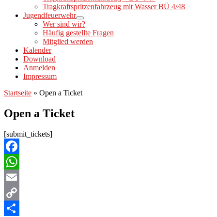
Tragkraftspritzenfahrzeug mit Wasser BÜ 4/48
Jugendfeuerwehr
Wer sind wir?
Häufig gestellte Fragen
Mitglied werden
Kalender
Download
Anmelden
Impressum
Startseite
»
Open a Ticket
Open a Ticket
[submit_tickets]
Facebook
WhatsApp
Email
Copy