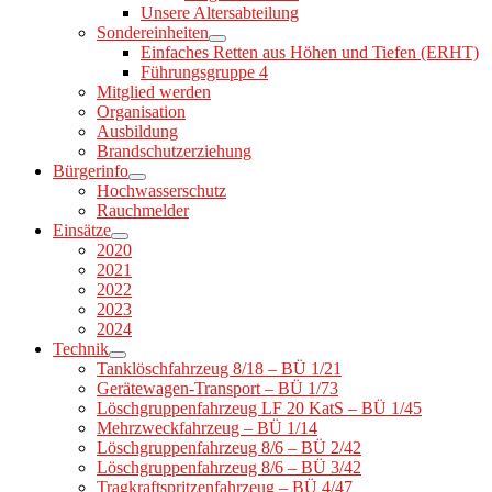
Unsere Altersabteilung
Sondereinheiten
Einfaches Retten aus Höhen und Tiefen (ERHT)
Führungsgruppe 4
Mitglied werden
Organisation
Ausbildung
Brandschutzerziehung
Bürgerinfo
Hochwasserschutz
Rauchmelder
Einsätze
2020
2021
2022
2023
2024
Technik
Tanklöschfahrzeug 8/18 – BÜ 1/21
Gerätewagen-Transport – BÜ 1/73
Löschgruppenfahrzeug LF 20 KatS – BÜ 1/45
Mehrzweckfahrzeug – BÜ 1/14
Löschgruppenfahrzeug 8/6 – BÜ 2/42
Löschgruppenfahrzeug 8/6 – BÜ 3/42
Tragkraftspritzenfahrzeug – BÜ 4/47