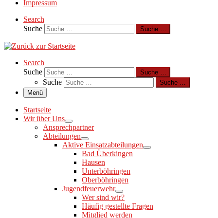
Impressum
Search
Suche
Suche …
Search
Suche
Suche …
Suche
Suche …
Menü
Startseite
Wir über Uns
Ansprechpartner
Abteilungen
Aktive Einsatzabteilungen
Bad Überkingen
Hausen
Unterböhringen
Oberböhringen
Jugendfeuerwehr
Wer sind wir?
Häufig gestellte Fragen
Mitglied werden