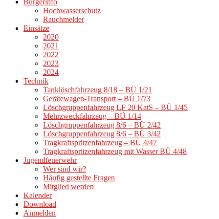
Bürgerinfo
Hochwasserschutz
Rauchmelder
Einsätze
2020
2021
2022
2023
2024
Technik
Tanklöschfahrzeug 8/18 – BÜ 1/21
Gerätewagen-Transport – BÜ 1/73
Löschgruppenfahrzeug LF 20 KatS – BÜ 1/45
Mehrzweckfahrzeug – BÜ 1/14
Löschgruppenfahrzeug 8/6 – BÜ 2/42
Löschgruppenfahrzeug 8/6 – BÜ 3/42
Tragkraftspritzenfahrzeug – BÜ 4/47
Tragkraftspritzenfahrzeug mit Wasser BÜ 4/48
Jugendfeuerwehr
Wer sind wir?
Häufig gestellte Fragen
Mitglied werden
Kalender
Download
Anmelden