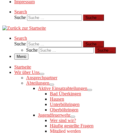
Impressum
Search
Suche
Suche …
Search
Suche
Suche …
Suche
Suche …
Menü
Startseite
Wir über Uns
Ansprechpartner
Abteilungen
Aktive Einsatzabteilungen
Bad Überkingen
Hausen
Unterböhringen
Oberböhringen
Jugendfeuerwehr
Wer sind wir?
Häufig gestellte Fragen
Mitglied werden