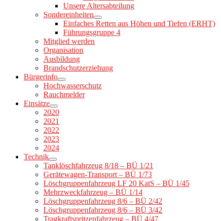
Unsere Altersabteilung
Sondereinheiten
Einfaches Retten aus Höhen und Tiefen (ERHT)
Führungsgruppe 4
Mitglied werden
Organisation
Ausbildung
Brandschutzerziehung
Bürgerinfo
Hochwasserschutz
Rauchmelder
Einsätze
2020
2021
2022
2023
2024
Technik
Tanklöschfahrzeug 8/18 – BÜ 1/21
Gerätewagen-Transport – BÜ 1/73
Löschgruppenfahrzeug LF 20 KatS – BÜ 1/45
Mehrzweckfahrzeug – BÜ 1/14
Löschgruppenfahrzeug 8/6 – BÜ 2/42
Löschgruppenfahrzeug 8/6 – BÜ 3/42
Tragkraftspritzenfahrzeug – BÜ 4/47