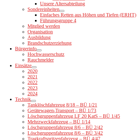
Unsere Altersabteilung
Sondereinheiten
Einfaches Retten aus Höhen und Tiefen (ERHT)
Führungsgruppe 4
Mitglied werden
Organisation
Ausbildung
Brandschutzerziehung
Bürgerinfo
Hochwasserschutz
Rauchmelder
Einsätze
2020
2021
2022
2023
2024
Technik
Tanklöschfahrzeug 8/18 – BÜ 1/21
Gerätewagen-Transport – BÜ 1/73
Löschgruppenfahrzeug LF 20 KatS – BÜ 1/45
Mehrzweckfahrzeug – BÜ 1/14
Löschgruppenfahrzeug 8/6 – BÜ 2/42
Löschgruppenfahrzeug 8/6 – BÜ 3/42
Tragkraftspritzenfahrzeug – BÜ 4/47