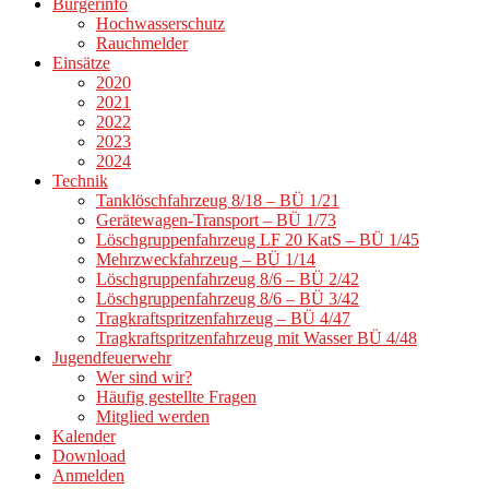
Bürgerinfo
Hochwasserschutz
Rauchmelder
Einsätze
2020
2021
2022
2023
2024
Technik
Tanklöschfahrzeug 8/18 – BÜ 1/21
Gerätewagen-Transport – BÜ 1/73
Löschgruppenfahrzeug LF 20 KatS – BÜ 1/45
Mehrzweckfahrzeug – BÜ 1/14
Löschgruppenfahrzeug 8/6 – BÜ 2/42
Löschgruppenfahrzeug 8/6 – BÜ 3/42
Tragkraftspritzenfahrzeug – BÜ 4/47
Tragkraftspritzenfahrzeug mit Wasser BÜ 4/48
Jugendfeuerwehr
Wer sind wir?
Häufig gestellte Fragen
Mitglied werden
Kalender
Download
Anmelden