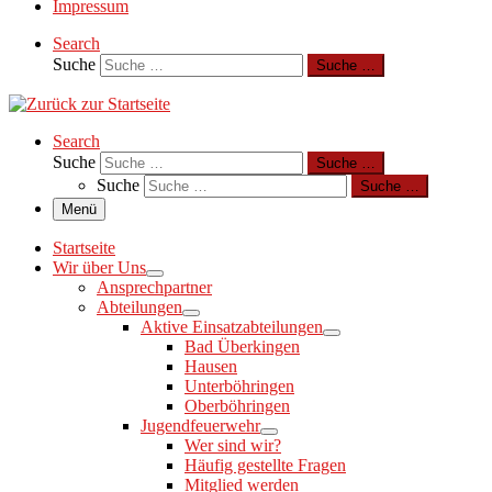
Impressum
Search
Suche
Suche …
Search
Suche
Suche …
Suche
Suche …
Menü
Startseite
Wir über Uns
Ansprechpartner
Abteilungen
Aktive Einsatzabteilungen
Bad Überkingen
Hausen
Unterböhringen
Oberböhringen
Jugendfeuerwehr
Wer sind wir?
Häufig gestellte Fragen
Mitglied werden