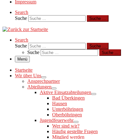
Impressum
Search
Suche
Suche …
Search
Suche
Suche …
Suche
Suche …
Menü
Startseite
Wir über Uns
Ansprechpartner
Abteilungen
Aktive Einsatzabteilungen
Bad Überkingen
Hausen
Unterböhringen
Oberböhringen
Jugendfeuerwehr
Wer sind wir?
Häufig gestellte Fragen
Mitglied werden