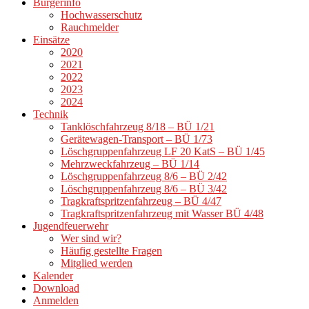
Bürgerinfo
Hochwasserschutz
Rauchmelder
Einsätze
2020
2021
2022
2023
2024
Technik
Tanklöschfahrzeug 8/18 – BÜ 1/21
Gerätewagen-Transport – BÜ 1/73
Löschgruppenfahrzeug LF 20 KatS – BÜ 1/45
Mehrzweckfahrzeug – BÜ 1/14
Löschgruppenfahrzeug 8/6 – BÜ 2/42
Löschgruppenfahrzeug 8/6 – BÜ 3/42
Tragkraftspritzenfahrzeug – BÜ 4/47
Tragkraftspritzenfahrzeug mit Wasser BÜ 4/48
Jugendfeuerwehr
Wer sind wir?
Häufig gestellte Fragen
Mitglied werden
Kalender
Download
Anmelden