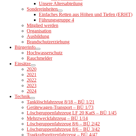
Unsere Altersabteilung
Sondereinheiten
Einfaches Retten aus Höhen und Tiefen (ERHT)
Führungsgruppe 4
Mitglied werden
Organisation
Ausbildung
Brandschutzerziehung
Bürgerinfo
Hochwasserschutz
Rauchmelder
Einsätze
2020
2021
2022
2023
2024
Technik
Tanklöschfahrzeug 8/18 – BÜ 1/21
Gerätewagen-Transport – BÜ 1/73
Löschgruppenfahrzeug LF 20 KatS – BÜ 1/45
Mehrzweckfahrzeug – BÜ 1/14
Löschgruppenfahrzeug 8/6 – BÜ 2/42
Löschgruppenfahrzeug 8/6 – BÜ 3/42
Tragkraftspritzenfahrzeug – BÜ 4/47