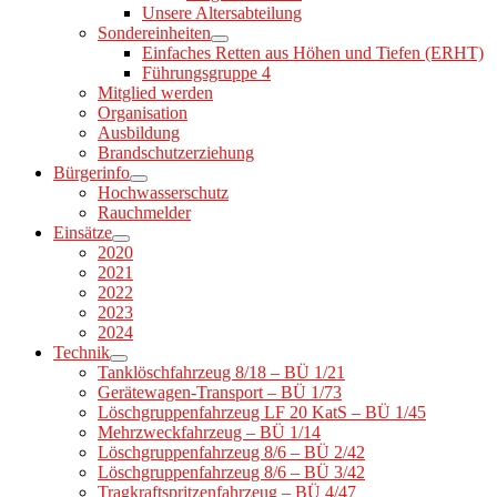
Unsere Altersabteilung
Sondereinheiten
Einfaches Retten aus Höhen und Tiefen (ERHT)
Führungsgruppe 4
Mitglied werden
Organisation
Ausbildung
Brandschutzerziehung
Bürgerinfo
Hochwasserschutz
Rauchmelder
Einsätze
2020
2021
2022
2023
2024
Technik
Tanklöschfahrzeug 8/18 – BÜ 1/21
Gerätewagen-Transport – BÜ 1/73
Löschgruppenfahrzeug LF 20 KatS – BÜ 1/45
Mehrzweckfahrzeug – BÜ 1/14
Löschgruppenfahrzeug 8/6 – BÜ 2/42
Löschgruppenfahrzeug 8/6 – BÜ 3/42
Tragkraftspritzenfahrzeug – BÜ 4/47