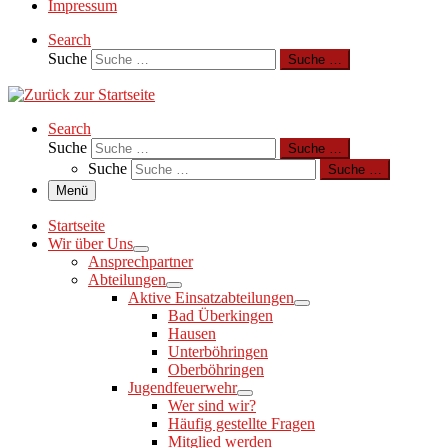
Impressum
Search
Suche
Suche …
Search
Suche
Suche …
Suche
Suche …
Menü
Startseite
Wir über Uns
Ansprechpartner
Abteilungen
Aktive Einsatzabteilungen
Bad Überkingen
Hausen
Unterböhringen
Oberböhringen
Jugendfeuerwehr
Wer sind wir?
Häufig gestellte Fragen
Mitglied werden