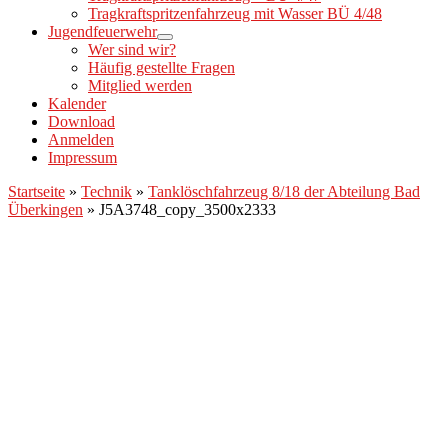
Tragkraftspritzenfahrzeug mit Wasser BÜ 4/48
Jugendfeuerwehr
Wer sind wir?
Häufig gestellte Fragen
Mitglied werden
Kalender
Download
Anmelden
Impressum
Startseite
»
Technik
»
Tanklöschfahrzeug 8/18 der Abteilung Bad
Überkingen
»
J5A3748_copy_3500x2333