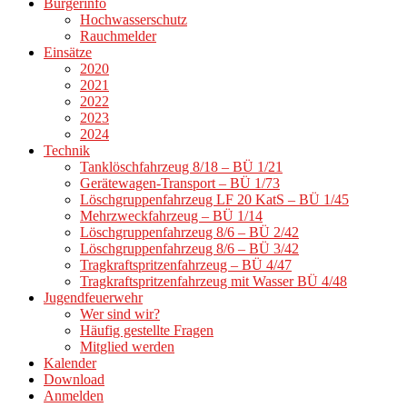
Bürgerinfo
Hochwasserschutz
Rauchmelder
Einsätze
2020
2021
2022
2023
2024
Technik
Tanklöschfahrzeug 8/18 – BÜ 1/21
Gerätewagen-Transport – BÜ 1/73
Löschgruppenfahrzeug LF 20 KatS – BÜ 1/45
Mehrzweckfahrzeug – BÜ 1/14
Löschgruppenfahrzeug 8/6 – BÜ 2/42
Löschgruppenfahrzeug 8/6 – BÜ 3/42
Tragkraftspritzenfahrzeug – BÜ 4/47
Tragkraftspritzenfahrzeug mit Wasser BÜ 4/48
Jugendfeuerwehr
Wer sind wir?
Häufig gestellte Fragen
Mitglied werden
Kalender
Download
Anmelden