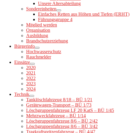
Unsere Altersabteilung
Sondereinheiten
Einfaches Retten aus Höhen und Tiefen (ERHT)
Führungsgruppe 4
Mitglied werden
Organisation
Ausbildung
Brandschutzerziehung
Bürgerinfo
Hochwasserschutz
Rauchmelder
Einsätze
2020
2021
2022
2023
2024
Technik
Tanklöschfahrzeug 8/18 – BÜ 1/21
Gerätewagen-Transport – BÜ 1/73
Löschgruppenfahrzeug LF 20 KatS – BÜ 1/45
Mehrzweckfahrzeug – BÜ 1/14
Löschgruppenfahrzeug 8/6 – BÜ 2/42
Löschgruppenfahrzeug 8/6 – BÜ 3/42
Tragkraftspritzenfahrzeug – BÜ 4/47