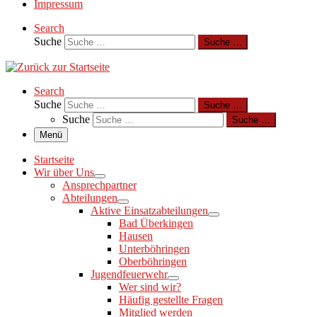
Impressum
Search
Suche
Suche …
Search
Suche
Suche …
Suche
Suche …
Menü
Startseite
Wir über Uns
Ansprechpartner
Abteilungen
Aktive Einsatzabteilungen
Bad Überkingen
Hausen
Unterböhringen
Oberböhringen
Jugendfeuerwehr
Wer sind wir?
Häufig gestellte Fragen
Mitglied werden