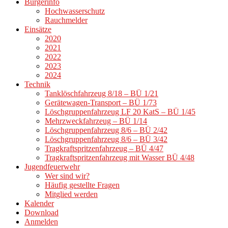
Bürgerinfo
Hochwasserschutz
Rauchmelder
Einsätze
2020
2021
2022
2023
2024
Technik
Tanklöschfahrzeug 8/18 – BÜ 1/21
Gerätewagen-Transport – BÜ 1/73
Löschgruppenfahrzeug LF 20 KatS – BÜ 1/45
Mehrzweckfahrzeug – BÜ 1/14
Löschgruppenfahrzeug 8/6 – BÜ 2/42
Löschgruppenfahrzeug 8/6 – BÜ 3/42
Tragkraftspritzenfahrzeug – BÜ 4/47
Tragkraftspritzenfahrzeug mit Wasser BÜ 4/48
Jugendfeuerwehr
Wer sind wir?
Häufig gestellte Fragen
Mitglied werden
Kalender
Download
Anmelden