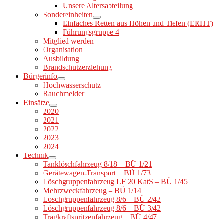
Unsere Altersabteilung
Sondereinheiten
Einfaches Retten aus Höhen und Tiefen (ERHT)
Führungsgruppe 4
Mitglied werden
Organisation
Ausbildung
Brandschutzerziehung
Bürgerinfo
Hochwasserschutz
Rauchmelder
Einsätze
2020
2021
2022
2023
2024
Technik
Tanklöschfahrzeug 8/18 – BÜ 1/21
Gerätewagen-Transport – BÜ 1/73
Löschgruppenfahrzeug LF 20 KatS – BÜ 1/45
Mehrzweckfahrzeug – BÜ 1/14
Löschgruppenfahrzeug 8/6 – BÜ 2/42
Löschgruppenfahrzeug 8/6 – BÜ 3/42
Tragkraftspritzenfahrzeug – BÜ 4/47