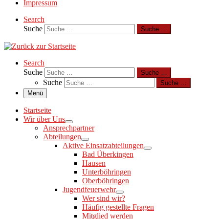
Impressum
Search
Suche
Suche …
Search
Suche
Suche …
Suche
Suche …
Menü
Startseite
Wir über Uns
Ansprechpartner
Abteilungen
Aktive Einsatzabteilungen
Bad Überkingen
Hausen
Unterböhringen
Oberböhringen
Jugendfeuerwehr
Wer sind wir?
Häufig gestellte Fragen
Mitglied werden