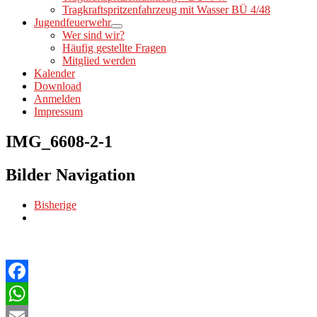
Tragkraftspritzenfahrzeug mit Wasser BÜ 4/48
Jugendfeuerwehr
Wer sind wir?
Häufig gestellte Fragen
Mitglied werden
Kalender
Download
Anmelden
Impressum
IMG_6608-2-1
Bilder Navigation
Bisherige
Facebook
WhatsApp