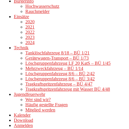
Bürgerinfo
Hochwasserschutz
Rauchmelder
Einsätze
2020
2021
2022
2023
2024
Technik
Tanklöschfahrzeug 8/18 – BÜ 1/21
Gerätewagen-Transport – BÜ 1/73
Löschgruppenfahrzeug LF 20 KatS – BÜ 1/45
Mehrzweckfahrzeug – BÜ 1/14
Löschgruppenfahrzeug 8/6 – BÜ 2/42
Löschgruppenfahrzeug 8/6 – BÜ 3/42
Tragkraftspritzenfahrzeug – BÜ 4/47
Tragkraftspritzenfahrzeug mit Wasser BÜ 4/48
Jugendfeuerwehr
Wer sind wir?
Häufig gestellte Fragen
Mitglied werden
Kalender
Download
Anmelden