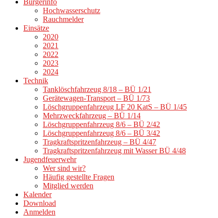
Bürgerinfo
Hochwasserschutz
Rauchmelder
Einsätze
2020
2021
2022
2023
2024
Technik
Tanklöschfahrzeug 8/18 – BÜ 1/21
Gerätewagen-Transport – BÜ 1/73
Löschgruppenfahrzeug LF 20 KatS – BÜ 1/45
Mehrzweckfahrzeug – BÜ 1/14
Löschgruppenfahrzeug 8/6 – BÜ 2/42
Löschgruppenfahrzeug 8/6 – BÜ 3/42
Tragkraftspritzenfahrzeug – BÜ 4/47
Tragkraftspritzenfahrzeug mit Wasser BÜ 4/48
Jugendfeuerwehr
Wer sind wir?
Häufig gestellte Fragen
Mitglied werden
Kalender
Download
Anmelden