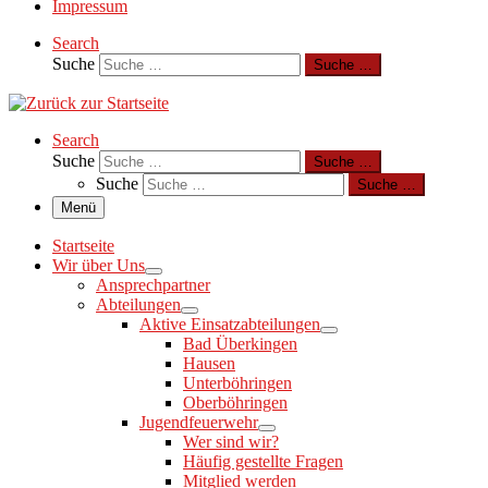
Impressum
Search
Suche
Suche …
Search
Suche
Suche …
Suche
Suche …
Menü
Startseite
Wir über Uns
Ansprechpartner
Abteilungen
Aktive Einsatzabteilungen
Bad Überkingen
Hausen
Unterböhringen
Oberböhringen
Jugendfeuerwehr
Wer sind wir?
Häufig gestellte Fragen
Mitglied werden