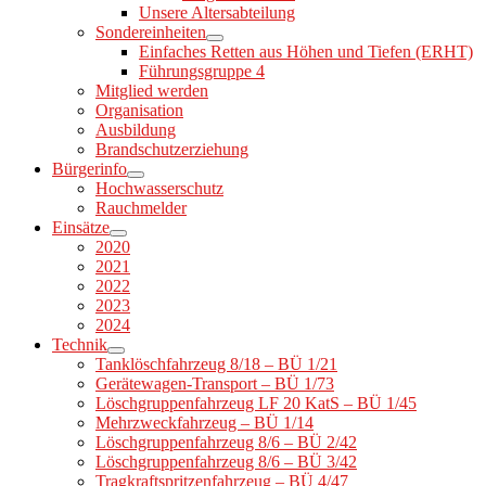
Unsere Altersabteilung
Sondereinheiten
Einfaches Retten aus Höhen und Tiefen (ERHT)
Führungsgruppe 4
Mitglied werden
Organisation
Ausbildung
Brandschutzerziehung
Bürgerinfo
Hochwasserschutz
Rauchmelder
Einsätze
2020
2021
2022
2023
2024
Technik
Tanklöschfahrzeug 8/18 – BÜ 1/21
Gerätewagen-Transport – BÜ 1/73
Löschgruppenfahrzeug LF 20 KatS – BÜ 1/45
Mehrzweckfahrzeug – BÜ 1/14
Löschgruppenfahrzeug 8/6 – BÜ 2/42
Löschgruppenfahrzeug 8/6 – BÜ 3/42
Tragkraftspritzenfahrzeug – BÜ 4/47